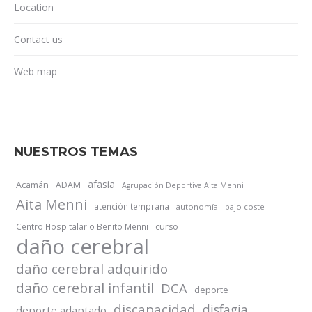
Location
Contact us
Web map
NUESTROS TEMAS
afasia
Acamán
ADAM
Agrupación Deportiva Aita Menni
Aita Menni
atención temprana
autonomía
bajo coste
Centro Hospitalario Benito Menni
curso
daño cerebral
daño cerebral adquirido
daño cerebral infantil
DCA
deporte
discapacidad
disfagia
deporte adaptado