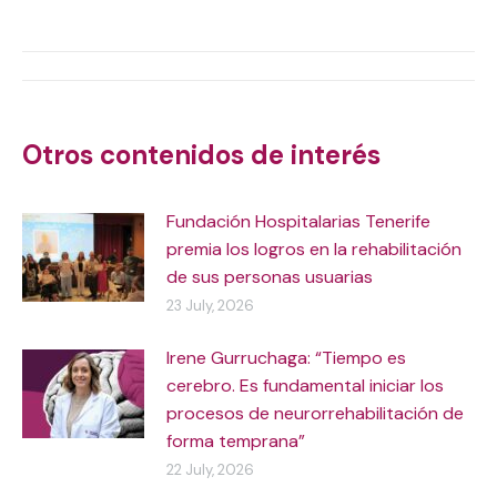
on
on
on
on
X
WhatsApp
Facebook
LinkedIn
Post
navigation
Otros contenidos de interés
Fundación Hospitalarias Tenerife
premia los logros en la rehabilitación
de sus personas usuarias
23 July, 2026
Irene Gurruchaga: “Tiempo es
cerebro. Es fundamental iniciar los
procesos de neurorrehabilitación de
forma temprana”
22 July, 2026