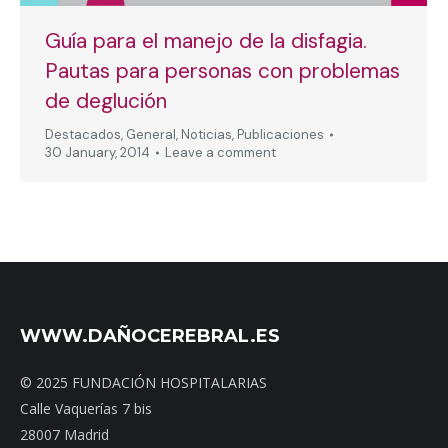
Guía para el manejo de la disfagia.
Pautas para personas con problemas
de deglución
Destacados
,
General
,
Noticias
,
Publicaciones
30 January, 2014
Leave a comment
WWW.DAÑOCEREBRAL.ES
© 2025 FUNDACIÓN HOSPITALARIAS
Calle Vaquerías 7 bis
28007 Madrid