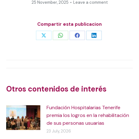
25 November, 2025
Leave a comment
Compartir esta publicacion
Share
Share
Share
Share
on
on
on
on
X
WhatsApp
Facebook
LinkedIn
Post
navigation
Otros contenidos de interés
Fundación Hospitalarias Tenerife
premia los logros en la rehabilitación
de sus personas usuarias
23 July, 2026