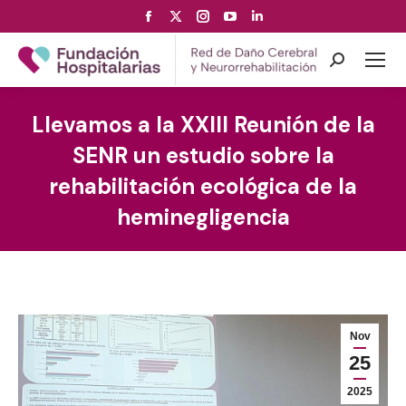
Facebook
X
Instagram
YouTube
Linkedin
page
page
page
page
page
opens
opens
opens
opens
opens
Search:
in
in
in
in
in
new
new
new
new
new
Llevamos a la XXIII Reunión de la
window
window
window
window
window
SENR un estudio sobre la
rehabilitación ecológica de la
heminegligencia
Nov
25
2025