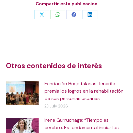
Compartir esta publicacion
Share
Share
Share
Share
on
on
on
on
X
WhatsApp
Facebook
LinkedIn
Post
navigation
Otros contenidos de interés
Fundación Hospitalarias Tenerife
premia los logros en la rehabilitación
de sus personas usuarias
23 July, 2026
Irene Gurruchaga: “Tiempo es
cerebro. Es fundamental iniciar los