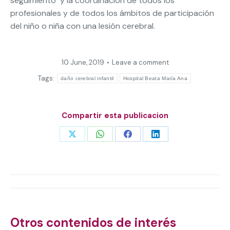
seguimiento y la coordinación de todos los
profesionales y de todos los ámbitos de participación
del niño o niña con una lesión cerebral.
10 June, 2019
Leave a comment
Tags:
daño cerebral infantil
Hospital Beata María Ana
Compartir esta publicacion
Share
Share
Share
Share
on
on
on
on
X
WhatsApp
Facebook
LinkedIn
Post
navigation
Otros contenidos de interés