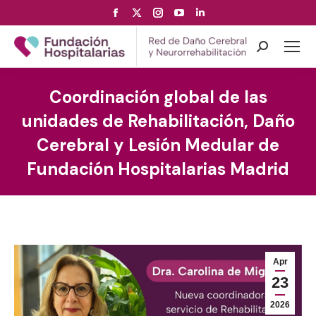
Facebook
X
Instagram
YouTube
Linkedin
page
page
page
page
page
opens
opens
opens
opens
opens
Search:
in
in
in
in
in
new
new
new
new
new
Coordinación global de las
window
window
window
window
window
unidades de Rehabilitación, Daño
Cerebral y Lesión Medular de
Fundación Hospitalarias Madrid
Apr
23
2026