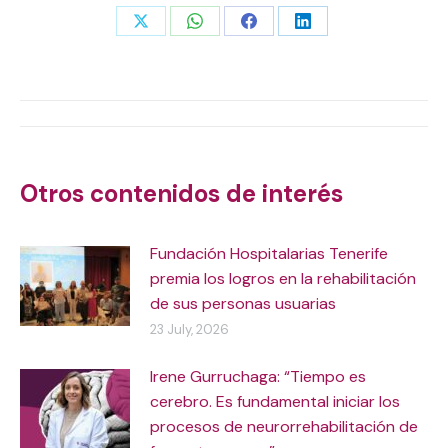
Share
Share
Share
Share
on
on
on
on
X
WhatsApp
Facebook
LinkedIn
Post
navigation
Otros contenidos de interés
Fundación Hospitalarias Tenerife
premia los logros en la rehabilitación
de sus personas usuarias
23 July, 2026
Irene Gurruchaga: “Tiempo es
cerebro. Es fundamental iniciar los
procesos de neurorrehabilitación de