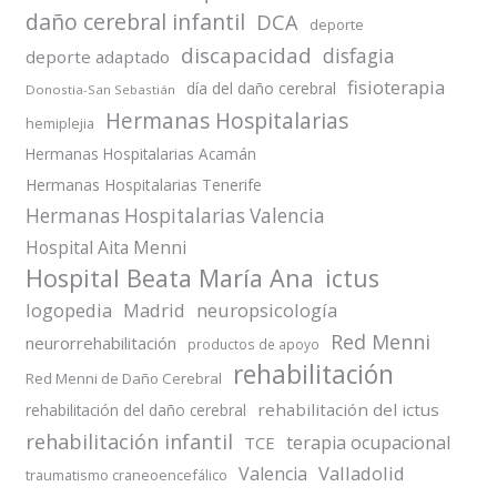
daño cerebral infantil
DCA
deporte
discapacidad
disfagia
deporte adaptado
fisioterapia
día del daño cerebral
Donostia-San Sebastián
Hermanas Hospitalarias
hemiplejia
Hermanas Hospitalarias Acamán
Hermanas Hospitalarias Tenerife
Hermanas Hospitalarias Valencia
Hospital Aita Menni
Hospital Beata María Ana
ictus
logopedia
Madrid
neuropsicología
Red Menni
neurorrehabilitación
productos de apoyo
rehabilitación
Red Menni de Daño Cerebral
rehabilitación del ictus
rehabilitación del daño cerebral
rehabilitación infantil
terapia ocupacional
TCE
Valladolid
Valencia
traumatismo craneoencefálico