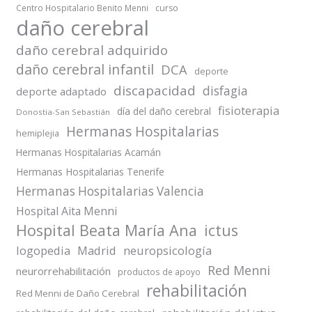
Centro Hospitalario Benito Menni
curso
daño cerebral
daño cerebral adquirido
daño cerebral infantil
DCA
deporte
discapacidad
disfagia
deporte adaptado
fisioterapia
día del daño cerebral
Donostia-San Sebastián
Hermanas Hospitalarias
hemiplejia
Hermanas Hospitalarias Acamán
Hermanas Hospitalarias Tenerife
Hermanas Hospitalarias Valencia
Hospital Aita Menni
Hospital Beata María Ana
ictus
logopedia
Madrid
neuropsicología
Red Menni
neurorrehabilitación
productos de apoyo
rehabilitación
Red Menni de Daño Cerebral