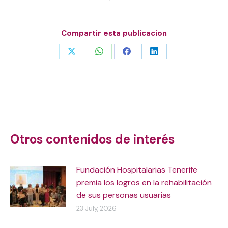
Compartir esta publicacion
Share
Share
Share
Share
on
on
on
on
X
WhatsApp
Facebook
LinkedIn
Post
navigation
Otros contenidos de interés
Fundación Hospitalarias Tenerife
premia los logros en la rehabilitación
de sus personas usuarias
23 July, 2026