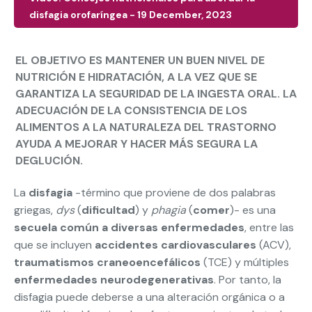
disfagia orofaríngea - 19 December, 2023
EL OBJETIVO ES MANTENER UN BUEN NIVEL DE
NUTRICIÓN E HIDRATACIÓN, A LA VEZ QUE SE
GARANTIZA LA SEGURIDAD DE LA INGESTA ORAL. LA
ADECUACIÓN DE LA CONSISTENCIA DE LOS
ALIMENTOS A LA NATURALEZA DEL TRASTORNO
AYUDA A MEJORAR Y HACER MÁS SEGURA LA
DEGLUCIÓN.
La
disfagia
-término que proviene de dos palabras
griegas,
dys
(
dificultad
) y
phagia
(
comer
)- es una
secuela común a diversas enfermedades
, entre las
que se incluyen
accidentes cardiovasculares
(ACV),
traumatismos craneoencefálicos
(TCE) y múltiples
enfermedades neurodegenerativas
. Por tanto, la
disfagia puede deberse a una alteración orgánica o a