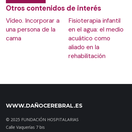
Otros contenidos de interés
Vídeo. Incorporar a
Fisioterapia infantil
una persona de la
en el agua: el medio
cama
acuático como
aliado en la
rehabilitación
WWW.DAÑOCEREBRAL.ES
© 2025 FUNDACIÓN HOSPITALARIAS
Calle Vaquerías 7 bis