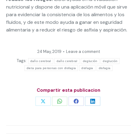
nutricional y dispone de una aplicación móvil que sirve
para evidenciar la consistencia de los alimentos y los
fluidos, y de este modo ayuda a ganar en seguridad
alimentaria y a reducir el riesgo de asfixia y aspiración.
24 May, 2019
Leave a comment
Tags:
daño cerebral
daño cerebral
deglución
deglución
dieta para personas con disfagia
disfagia
disfagia
Compartir esta publicacion
Share
Share
Share
Share
on
on
on
on
X
WhatsApp
Facebook
LinkedIn
Post