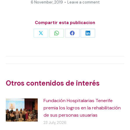
6 November, 2019
Leave a comment
Compartir esta publicacion
Share
Share
Share
Share
on
on
on
on
X
WhatsApp
Facebook
LinkedIn
Post
navigation
Otros contenidos de interés
Fundación Hospitalarias Tenerife
premia los logros en la rehabilitación
de sus personas usuarias
23 July, 2026