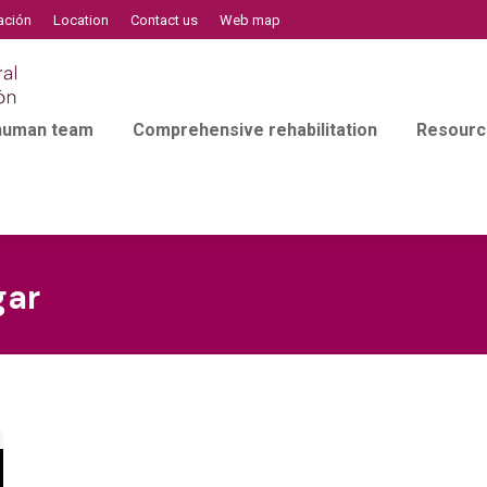
ación
Location
Contact us
Web map
 human team
Comprehensive rehabilitation
Resourc
gar