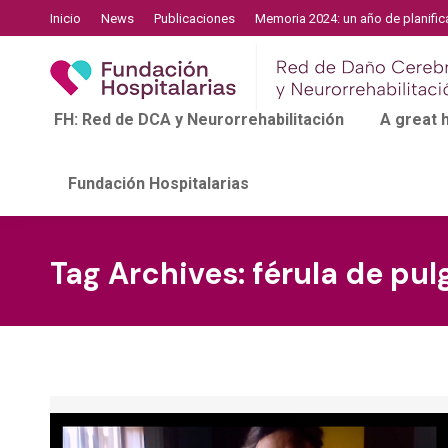
Inicio
News
Publicaciones
Memoria 2024: un año de planific
FH: Red de DCA y Neurorrehabilitación
A great
Fundación Hospitalarias
Tag Archives:
férula de pul