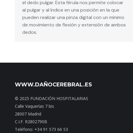
el dedo pulgar. Esta férula nos permite colocar
al pulgar y al índice en una posición en la que
pueden realizar una pinza digital con un mínimo
de movimiento de flexión y extensión de ambos
dedos.
WWW.DAÑOCEREBRAL.ES
© 2025 FUNDACIÓN HOSPITALARIAS
Calle Vaquerías 7 bis
28007 Madrid
C.I.F. R2802790B
Teléfono: +34 91 573 66 53