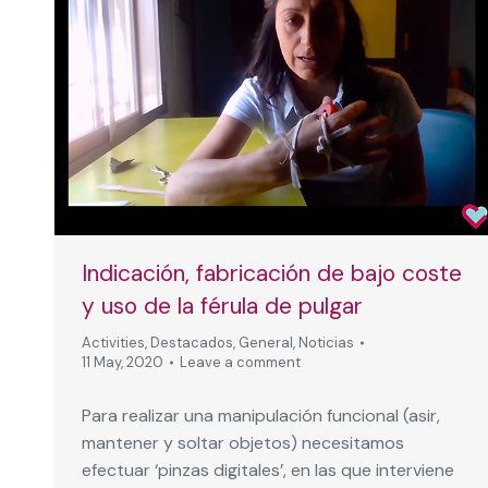
Indicación, fabricación de bajo coste
y uso de la férula de pulgar
Activities
,
Destacados
,
General
,
Noticias
11 May, 2020
Leave a comment
Para realizar una manipulación funcional (asir,
mantener y soltar objetos) necesitamos
efectuar ‘pinzas digitales’, en las que interviene