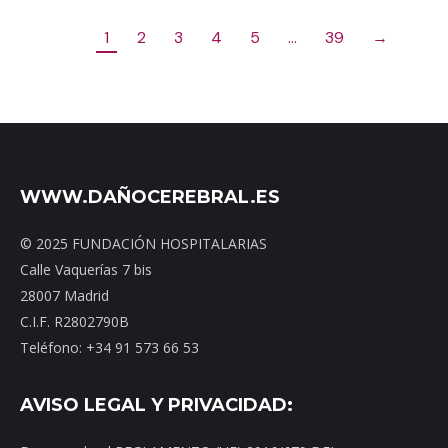
1
2
3
4
5
…
39
→
WWW.DAÑOCEREBRAL.ES
© 2025 FUNDACIÓN HOSPITALARIAS
Calle Vaquerías 7 bis
28007 Madrid
C.I.F. R2802790B
Teléfono: +34 91 573 66 53
AVISO LEGAL Y PRIVACIDAD: