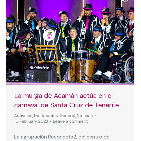
La murga de Acamán actúa en el
carnaval de Santa Cruz de Tenerife
Activities
,
Destacados
,
General
,
Noticias
10 February, 2023
Leave a comment
La agrupación Reconecta2, del centro de