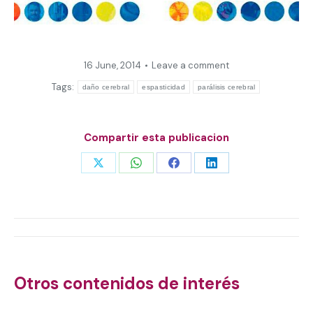
16 June, 2014
Leave a comment
Tags:
daño cerebral
espasticidad
parálisis cerebral
Compartir esta publicacion
Share
Share
Share
Share
on
on
on
on
X
WhatsApp
Facebook
LinkedIn
Post
navigation
Otros contenidos de interés