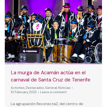
La murga de Acamán actúa en el
carnaval de Santa Cruz de Tenerife
Activities
,
Destacados
,
General
,
Noticias
10 February, 2023
Leave a comment
La agrupación Reconecta2, del centro de