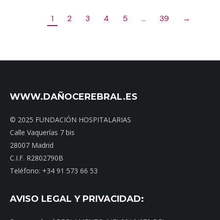
1
2
3
4
5
…
39
→
WWW.DAÑOCEREBRAL.ES
© 2025 FUNDACIÓN HOSPITALARIAS
Calle Vaquerías 7 bis
28007 Madrid
C.I.F. R2802790B
Teléfono: +34 91 573 66 53
AVISO LEGAL Y PRIVACIDAD: