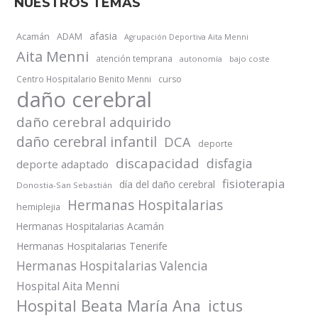
NUESTROS TEMAS
afasia
Acamán
ADAM
Agrupación Deportiva Aita Menni
Aita Menni
atención temprana
autonomía
bajo coste
Centro Hospitalario Benito Menni
curso
daño cerebral
daño cerebral adquirido
daño cerebral infantil
DCA
deporte
discapacidad
disfagia
deporte adaptado
fisioterapia
día del daño cerebral
Donostia-San Sebastián
Hermanas Hospitalarias
hemiplejia
Hermanas Hospitalarias Acamán
Hermanas Hospitalarias Tenerife
Hermanas Hospitalarias Valencia
Hospital Aita Menni
Hospital Beata María Ana
ictus