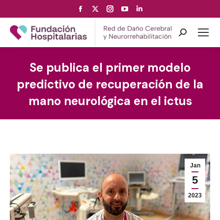
Facebook
X
Instagram
YouTube
Linkedin
page
page
page
page
page
opens
opens
opens
opens
opens
Search:
in
in
in
in
in
new
new
new
new
new
Se publica el primer modelo
window
window
window
window
window
predictivo de recuperación de la
mano neurológica en el ictus
Jan
5
2023