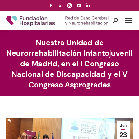
Facebook
X
Instagram
YouTube
Linkedin
page
page
page
page
page
opens
opens
opens
opens
opens
Search:
in
in
in
in
in
new
new
new
new
new
Nuestra Unidad de
window
window
window
window
window
Neurorrehabilitación Infantojuvenil
de Madrid, en el I Congreso
Nacional de Discapacidad y el V
Congreso Asprogrades
Jun
23