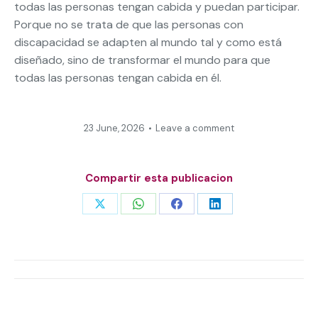
todas las personas tengan cabida y puedan participar.
Porque no se trata de que las personas con
discapacidad se adapten al mundo tal y como está
diseñado, sino de transformar el mundo para que
todas las personas tengan cabida en él.
23 June, 2026
Leave a comment
Compartir esta publicacion
Share
Share
Share
Share
on
on
on
on
X
WhatsApp
Facebook
LinkedIn
Post
navigation