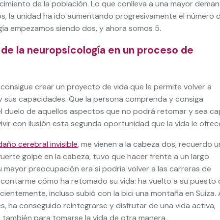
jecimiento de la población. Lo que conlleva a una mayor dema
años, la unidad ha ido aumentando progresivamente el número 
logía empezamos siendo dos, y ahora somos 5.
de la neuropsicología en un proceso de
 consigue crear un proyecto de vida que le permite volver a
es y sus capacidades. Que la persona comprenda y consiga
el duelo de aquellos aspectos que no podrá retomar y sea c
vir con ilusión esta segunda oportunidad que la vida le ofrec
daño cerebral invisible
, me vienen a la cabeza dos, recuerdo u
uerte golpe en la cabeza, tuvo que hacer frente a un largo
u mayor preocupación era si podría volver a las carreras de
a contarme cómo ha retomado su vida: ha vuelto a su puesto 
ecientemente, incluso subió con la bici una montaña en Suiza. 
 ha conseguido reintegrarse y disfrutar de una vida activa,
o también para tomarse la vida de otra manera.