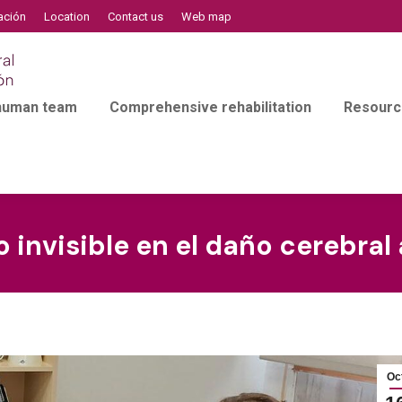
ación
Location
Contact us
Web map
 human team
Comprehensive rehabilitation
Resourc
 invisible en el daño cerebral
Oc