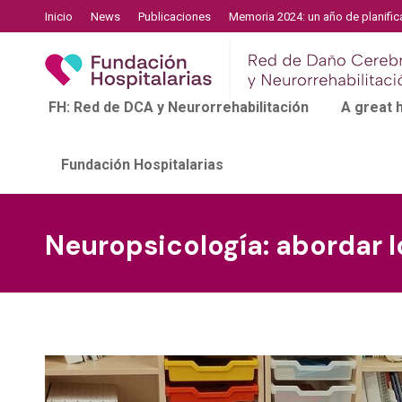
Inicio
News
Publicaciones
Memoria 2024: un año de planific
FH: Red de DCA y Neurorrehabilitación
A great
Fundación Hospitalarias
Neuropsicología: abordar lo