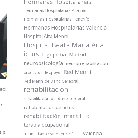
Hermanas Hospitalarias
Hermanas Hospitalarias Acamán
Hermanas Hospitalarias Tenerife
Hermanas Hospitalarias Valencia
Hospital Aita Menni
Hospital Beata María Ana
ictus
logopedia
Madrid
neuropsicología
neurorrehabilitación
Red Menni
productos de apoyo
Red Menni de Daño Cerebral
rehabilitación
dad
rehabilitación del daño cerebral
e.
rehabilitación del ictus
rehabilitación infantil
TCE
terapia ocupacional
 el
Valencia
traumatismo craneoencefálico