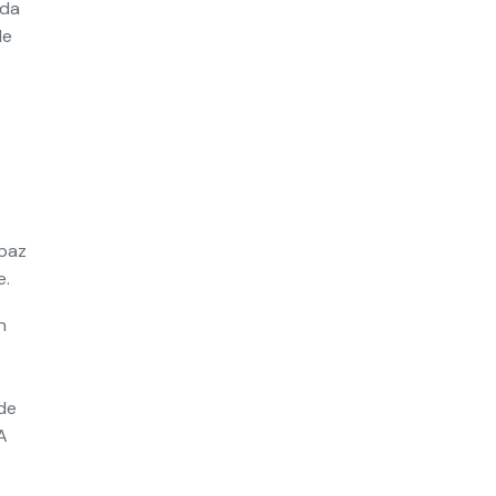
nda
de
apaz
e.
n
de
A