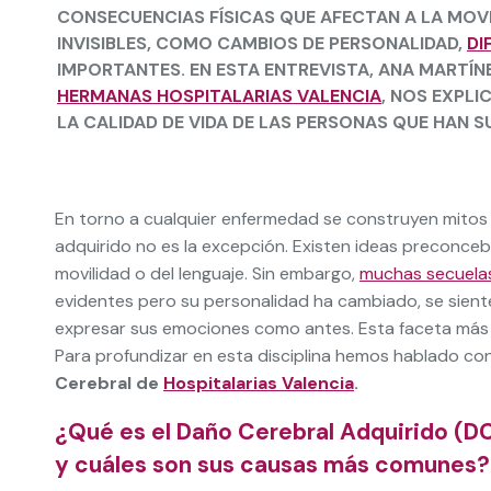
CONSECUENCIAS FÍSICAS QUE AFECTAN A LA MOVI
INVISIBLES, COMO CAMBIOS DE PERSONALIDAD,
DI
IMPORTANTES. EN ESTA ENTREVISTA, ANA MARTÍ
HERMANAS HOSPITALARIAS VALENCIA
, NOS EXPL
LA CALIDAD DE VIDA DE LAS PERSONAS QUE HAN S
En torno a cualquier enfermedad se construyen mitos 
adquirido no es la excepción. Existen ideas preconce
movilidad o del lenguaje. Sin embargo,
muchas secuelas
evidentes pero su personalidad ha cambiado, se sien
expresar sus emociones como antes. Esta faceta más in
Para profundizar en esta disciplina hemos hablado co
Cerebral de
Hospitalarias Valencia
.
¿Qué es el Daño Cerebral Adquirido (D
y cuáles son sus causas más comunes?