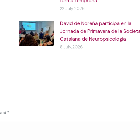
forma temprana”
22 July, 2026
David de Noreña participa en la
Jornada de Primavera de la Societ
Catalana de Neuropsicologia
8 July, 2026
rked
*