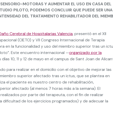
 SENSORIO-MOTORAS Y AUMENTAR EL USO EN CASA DEL
STUDIO PILOTO, PODEMOS CONCLUIR QUE PUEDE SER UNA
NTENSIDAD DEL TRATAMIENTO REHABILITADOR DEL MIEM
Daño Cerebral de Hospitalarias Valencia
, presentó en el XII
pacional (CIETO) y VII Congreso Internacional de Terapia
ra en la funcionalidad y uso del miembro superior tras un ict
iloto”. Este encuentro internacional —
organizado por la
 días 10, 11 y 12 de mayo en el campus de Sant Joan de Alican
 para realizar en el domicilio con el objetivo de mejorar las
iembro superior afectado tras un ictus, que se plantea en
za el paciente es nuestro centro de rehabilitación,
erior afectado (al menos 7 horas más a la semana). El
realizados por parte del terapeuta, con el fin de realizar
 dificultad de los ejercicios programados) y de adecuar la