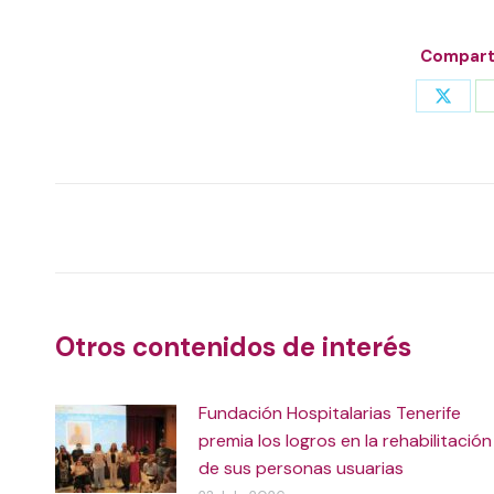
Comparti
Share
on
X
Post
navigation
Otros contenidos de interés
Fundación Hospitalarias Tenerife
premia los logros en la rehabilitación
de sus personas usuarias