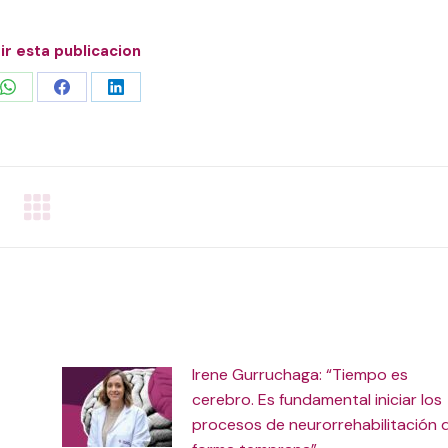
r esta publicacion
Share
Share
Share
on
on
on
WhatsApp
Facebook
LinkedIn
Irene Gurruchaga: “Tiempo es
cerebro. Es fundamental iniciar los
procesos de neurorrehabilitación 