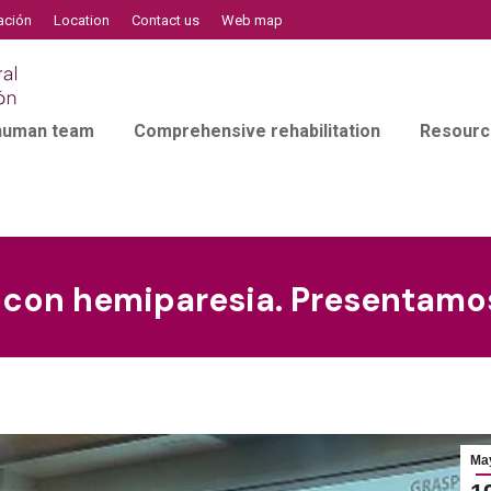
ación
Location
Contact us
Web map
 human team
Comprehensive rehabilitation
Resourc
con hemiparesia. Presentamos 
Ma