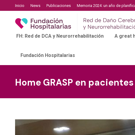
Inicio
News
Publicaciones
Memoria 2024: un año de planific
FH: Red de DCA y Neurorrehabilitación
A great
Fundación Hospitalarias
Home GRASP en pacientes 