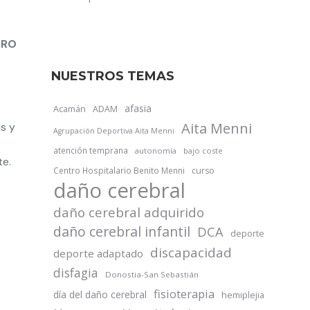
BRO
NUESTROS TEMAS
afasia
Acamán
ADAM
Aita Menni
us y
Agrupación Deportiva Aita Menni
atención temprana
autonomía
bajo coste
te.
Centro Hospitalario Benito Menni
curso
daño cerebral
daño cerebral adquirido
daño cerebral infantil
DCA
deporte
discapacidad
deporte adaptado
disfagia
Donostia-San Sebastián
fisioterapia
día del daño cerebral
hemiplejia