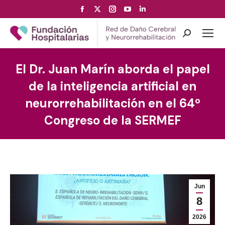
Facebook
X
Instagram
YouTube
Linkedin
page
page
page
page
page
opens
opens
opens
opens
opens
Search:
in
in
in
in
in
new
new
new
new
new
El Dr. Juan Marín aborda el papel
window
window
window
window
window
de la inteligencia artificial en
neurorrehabilitación en el 64º
Congreso de la SERMEF
Jun
8
2026