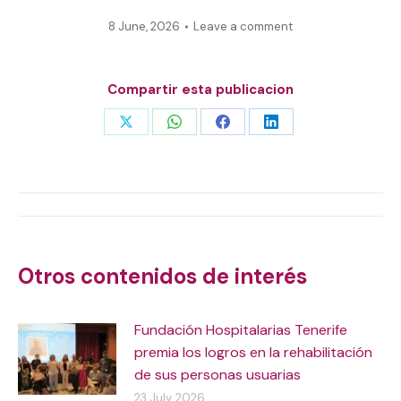
8 June, 2026
Leave a comment
Compartir esta publicacion
Share
Share
Share
Share
on
on
on
on
X
WhatsApp
Facebook
LinkedIn
Post
navigation
Otros contenidos de interés
Fundación Hospitalarias Tenerife
premia los logros en la rehabilitación
de sus personas usuarias
23 July, 2026