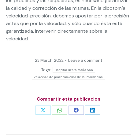
los procesos y las respuestas, es necesario garantizar
la calidad y corrección de las mismas. En la dicotomía
velocidad-precisión, debemos apostar por la precisión
antes que por la velocidad, y sólo cuando ésta esté
garantizada, intervenir directamente sobre la
velocidad.
23 March, 2022
Leave a comment
Tags:
Hospital Beata María Ana
velocidad de procesamiento de la información
Compartir esta publicacion
Share
Share
Share
Share
on
on
on
on
X
WhatsApp
Facebook
LinkedIn