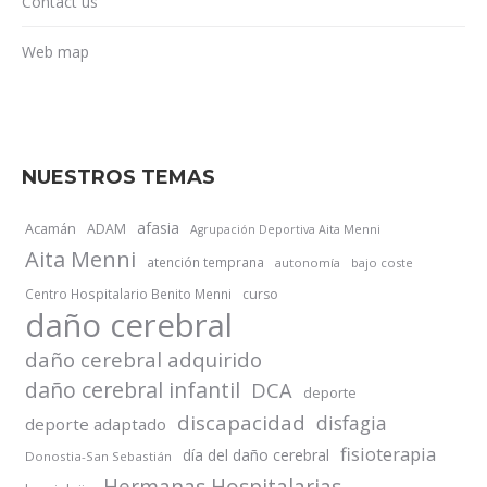
Contact us
Web map
NUESTROS TEMAS
afasia
Acamán
ADAM
Agrupación Deportiva Aita Menni
Aita Menni
atención temprana
autonomía
bajo coste
Centro Hospitalario Benito Menni
curso
daño cerebral
daño cerebral adquirido
daño cerebral infantil
DCA
deporte
discapacidad
disfagia
deporte adaptado
fisioterapia
día del daño cerebral
Donostia-San Sebastián