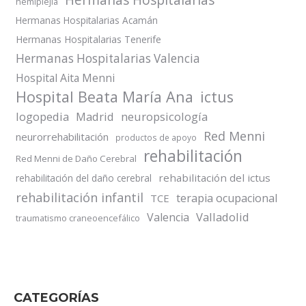
Hermanas Hospitalarias
hemiplejia
Hermanas Hospitalarias Acamán
Hermanas Hospitalarias Tenerife
Hermanas Hospitalarias Valencia
Hospital Aita Menni
Hospital Beata María Ana
ictus
logopedia
Madrid
neuropsicología
Red Menni
neurorrehabilitación
productos de apoyo
rehabilitación
Red Menni de Daño Cerebral
rehabilitación del ictus
rehabilitación del daño cerebral
rehabilitación infantil
terapia ocupacional
TCE
Valladolid
Valencia
traumatismo craneoencefálico
CATEGORÍAS