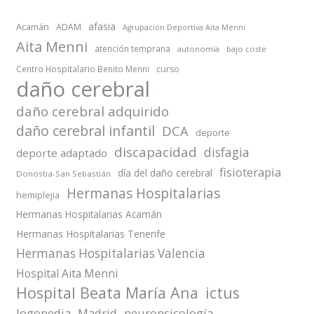
afasia
Acamán
ADAM
Agrupación Deportiva Aita Menni
Aita Menni
atención temprana
autonomía
bajo coste
Centro Hospitalario Benito Menni
curso
daño cerebral
daño cerebral adquirido
daño cerebral infantil
DCA
deporte
discapacidad
disfagia
deporte adaptado
fisioterapia
día del daño cerebral
Donostia-San Sebastián
Hermanas Hospitalarias
hemiplejia
Hermanas Hospitalarias Acamán
Hermanas Hospitalarias Tenerife
Hermanas Hospitalarias Valencia
Hospital Aita Menni
Hospital Beata María Ana
ictus
logopedia
Madrid
neuropsicología