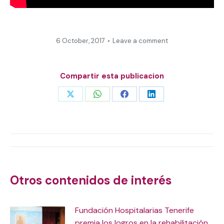
6 October, 2017
Leave a comment
Compartir esta publicacion
Share
Share
Share
Share
on
on
on
on
X
WhatsApp
Facebook
LinkedIn
Post
navigation
Otros contenidos de interés
Fundación Hospitalarias Tenerife
premia los logros en la rehabilitación