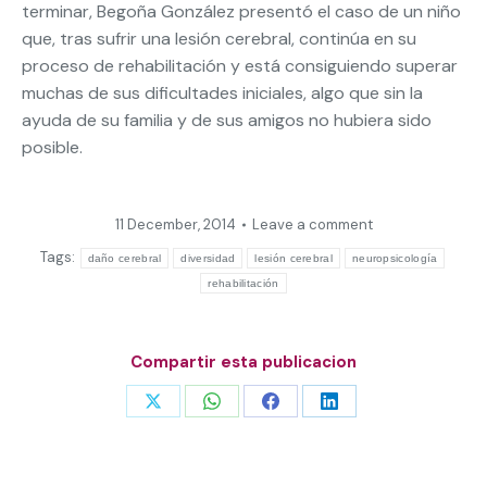
terminar, Begoña González presentó el caso de un niño
que, tras sufrir una lesión cerebral, continúa en su
proceso de rehabilitación y está consiguiendo superar
muchas de sus dificultades iniciales, algo que sin la
ayuda de su familia y de sus amigos no hubiera sido
posible.
11 December, 2014
Leave a comment
Tags:
daño cerebral
diversidad
lesión cerebral
neuropsicología
rehabilitación
Compartir esta publicacion
Share
Share
Share
Share
on
on
on
on
X
WhatsApp
Facebook
LinkedIn