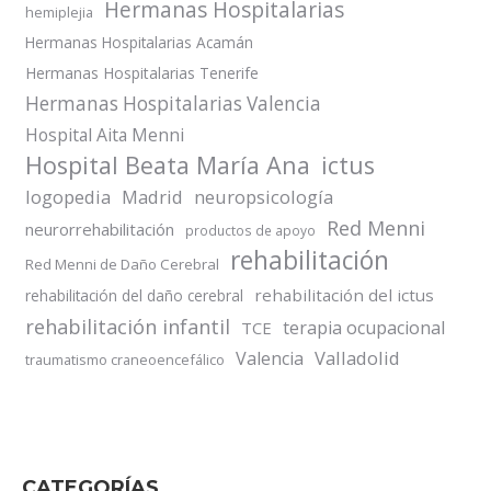
Hermanas Hospitalarias
hemiplejia
Hermanas Hospitalarias Acamán
Hermanas Hospitalarias Tenerife
Hermanas Hospitalarias Valencia
Hospital Aita Menni
Hospital Beata María Ana
ictus
logopedia
Madrid
neuropsicología
Red Menni
neurorrehabilitación
productos de apoyo
rehabilitación
Red Menni de Daño Cerebral
rehabilitación del ictus
rehabilitación del daño cerebral
rehabilitación infantil
terapia ocupacional
TCE
Valladolid
Valencia
traumatismo craneoencefálico
CATEGORÍAS