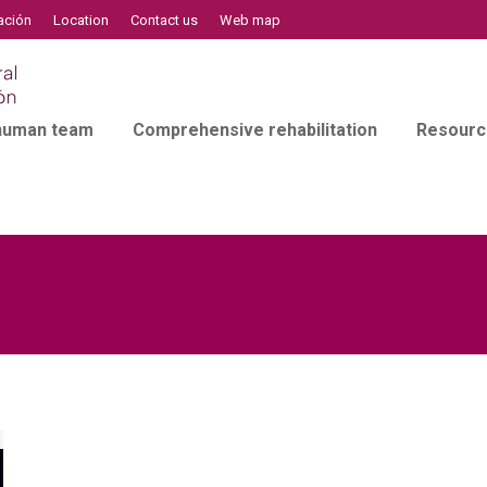
ación
Location
Contact us
Web map
 human team
Comprehensive rehabilitation
Resourc