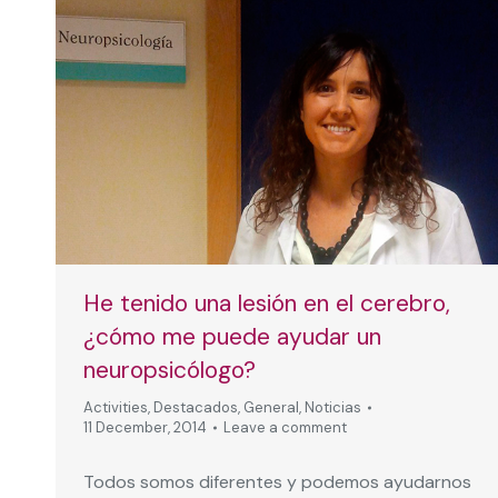
He tenido una lesión en el cerebro,
¿cómo me puede ayudar un
neuropsicólogo?
Activities
,
Destacados
,
General
,
Noticias
11 December, 2014
Leave a comment
Todos somos diferentes y podemos ayudarnos