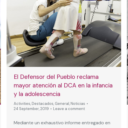
El Defensor del Pueblo reclama
mayor atención al DCA en la infancia
y la adolescencia
Activities
,
Destacados
,
General
,
Noticias
24 September, 2019
Leave a comment
Mediante un exhaustivo informe entregado en