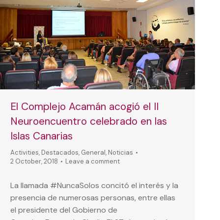
El Complejo Acamán acogió el II
Neuroencuentro celebrado en las
Islas Canarias
Activities
,
Destacados
,
General
,
Noticias
2 October, 2018
Leave a comment
La llamada #NuncaSolos concitó el interés y la
presencia de numerosas personas, entre ellas
el presidente del Gobierno de