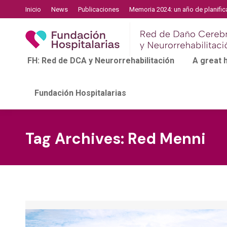
Inicio
News
Publicaciones
Memoria 2024: un año de planific
FH: Red de DCA y Neurorrehabilitación
A great
Fundación Hospitalarias
Tag Archives:
Red Menni