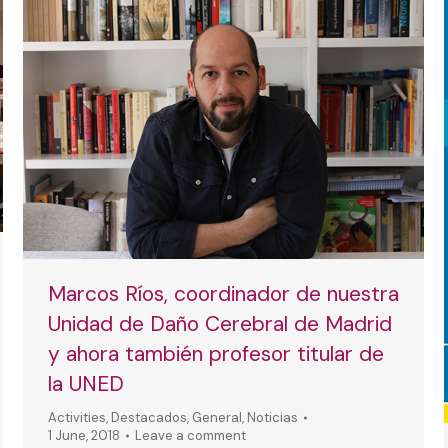
Marcos Ríos, coordinador de nuestra
Unidad de Daño Cerebral de Madrid
y ahora también profesor titular de
la UNED
Activities
,
Destacados
,
General
,
Noticias
1 June, 2018
Leave a comment