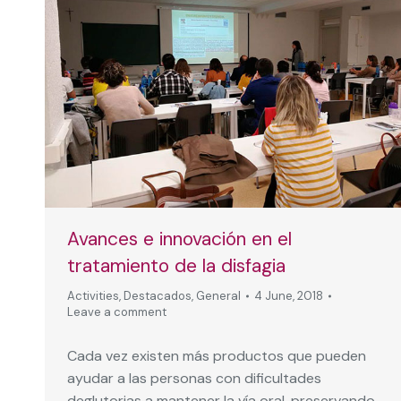
Avances e innovación en el
tratamiento de la disfagia
Activities
,
Destacados
,
General
4 June, 2018
Leave a comment
Cada vez existen más productos que pueden
ayudar a las personas con dificultades
deglutorias a mantener la vía oral, preservando