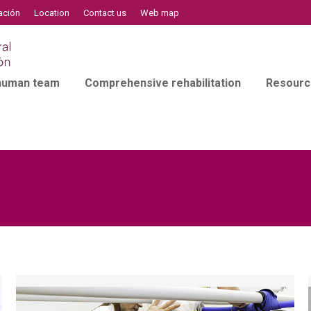
ación
Location
Contact us
Web map
 human team
Comprehensive rehabilitation
Resourc