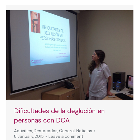
Dificultades de la deglución en
personas con DCA
Activities
,
Destacados
,
General
,
Noticias
8 January, 2015
Leave a comment