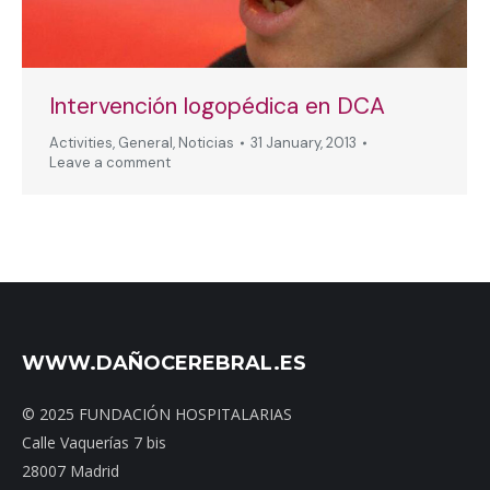
Intervención logopédica en DCA
Activities
,
General
,
Noticias
31 January, 2013
Leave a comment
WWW.DAÑOCEREBRAL.ES
© 2025 FUNDACIÓN HOSPITALARIAS
Calle Vaquerías 7 bis
28007 Madrid