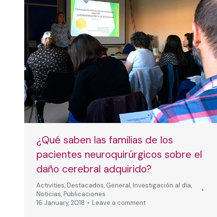
¿Qué saben las familias de los
pacientes neuroquirúrgicos sobre el
daño cerebral adquirido?
Activities
,
Destacados
,
General
,
Investigación al día
,
Noticias
,
Publicaciones
16 January, 2018
Leave a comment