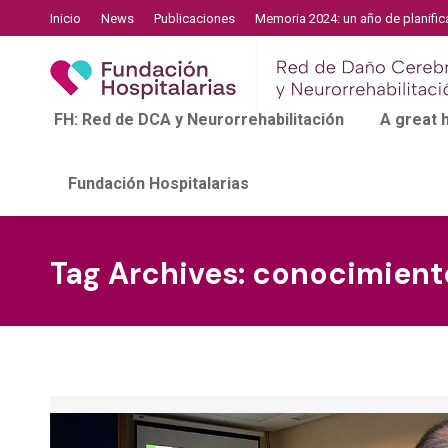
Inicio
News
Publicaciones
Memoria 2024: un año de planific
FH: Red de DCA y Neurorrehabilitación
A great
Fundación Hospitalarias
Tag Archives:
conocimient