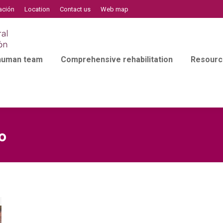
ación
Location
Contact us
Web map
 human team
Comprehensive rehabilitation
Resourc
o