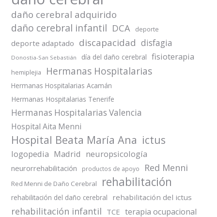
daño cerebral adquirido
daño cerebral infantil
DCA
deporte
discapacidad
disfagia
deporte adaptado
fisioterapia
día del daño cerebral
Donostia-San Sebastián
Hermanas Hospitalarias
hemiplejia
Hermanas Hospitalarias Acamán
Hermanas Hospitalarias Tenerife
Hermanas Hospitalarias Valencia
Hospital Aita Menni
Hospital Beata María Ana
ictus
logopedia
Madrid
neuropsicología
Red Menni
neurorrehabilitación
productos de apoyo
rehabilitación
Red Menni de Daño Cerebral
rehabilitación del ictus
rehabilitación del daño cerebral
rehabilitación infantil
terapia ocupacional
TCE