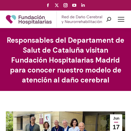
Facebook
X
Instagram
YouTube
Linkedin
page
page
page
page
page
opens
opens
opens
opens
opens
Search:
in
in
in
in
in
new
new
new
new
new
Responsables del Departament de
window
window
window
window
window
Salut de Cataluña visitan
Fundación Hospitalarias Madrid
para conocer nuestro modelo de
atención al daño cerebral
Jun
17