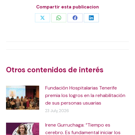
Compartir esta publicacion
Share
Share
Share
Share
on
on
on
on
X
WhatsApp
Facebook
LinkedIn
Post
navigation
Otros contenidos de interés
Fundación Hospitalarias Tenerife
premia los logros en la rehabilitación
de sus personas usuarias
23 July, 2026
Irene Gurruchaga: “Tiempo es
cerebro. Es fundamental iniciar los