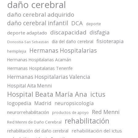
daño cerebral
daño cerebral adquirido
daño cerebral infantil
DCA
deporte
discapacidad
disfagia
deporte adaptado
fisioterapia
día del daño cerebral
Donostia-San Sebastián
Hermanas Hospitalarias
hemiplejia
Hermanas Hospitalarias Acamán
Hermanas Hospitalarias Tenerife
Hermanas Hospitalarias Valencia
Hospital Aita Menni
Hospital Beata María Ana
ictus
logopedia
Madrid
neuropsicología
Red Menni
neurorrehabilitación
productos de apoyo
rehabilitación
Red Menni de Daño Cerebral
rehabilitación del ictus
rehabilitación del daño cerebral