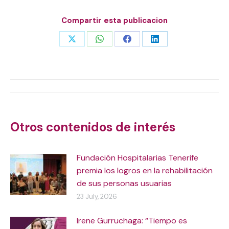
Compartir esta publicacion
Share
Share
Share
Share
on
on
on
on
X
WhatsApp
Facebook
LinkedIn
Post
navigation
Otros contenidos de interés
Fundación Hospitalarias Tenerife
premia los logros en la rehabilitación
de sus personas usuarias
23 July, 2026
Irene Gurruchaga: “Tiempo es