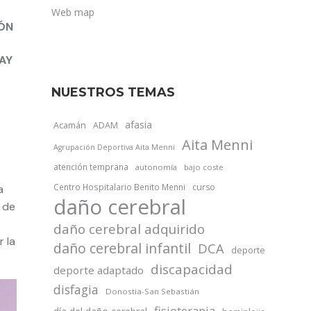
Web map
IÓN
AY
NUESTROS TEMAS
afasia
Acamán
ADAM
Aita Menni
Agrupación Deportiva Aita Menni
atención temprana
autonomía
bajo coste
Centro Hospitalario Benito Menni
curso
a
daño cerebral
0 de
daño cerebral adquirido
 la
daño cerebral infantil
DCA
deporte
discapacidad
deporte adaptado
disfagia
Donostia-San Sebastián
fisioterapia