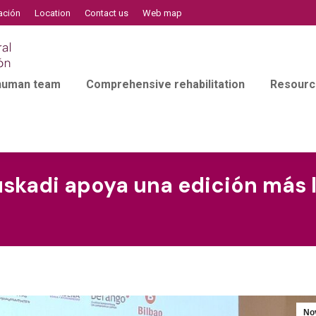
ación
Location
Contact us
Web map
 human team
Comprehensive rehabilitation
Resourc
uskadi apoya una edición más 
No