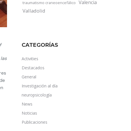
Valencia
traumatismo craneoencefálico
Valladolid
y
CATEGORÍAS
 las
Activities
Destacados
res
General
 de
Investigación al día
en
neuropsicología
News
Noticias
Publicaciones