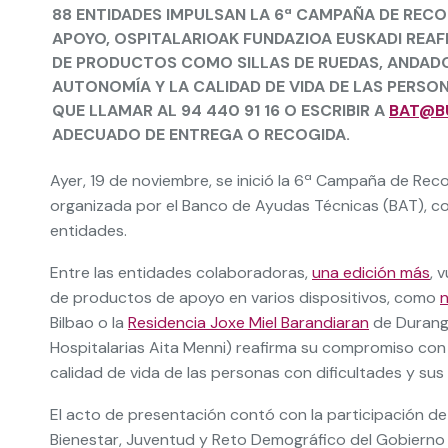
88 ENTIDADES IMPULSAN LA 6ª CAMPAÑA DE RECO
APOYO, OSPITALARIOAK FUNDAZIOA EUSKADI REA
DE PRODUCTOS COMO SILLAS DE RUEDAS, ANDAD
AUTONOMÍA Y LA CALIDAD DE VIDA DE LAS PERSO
QUE LLAMAR AL 94 440 91 16 O ESCRIBIR A
BAT@B
ADECUADO DE ENTREGA O RECOGIDA.
Ayer, 19 de noviembre, se inició la 6ª Campaña de Recog
organizada por el Banco de Ayudas Técnicas (BAT), c
entidades.
Entre las entidades colaboradoras,
una edición más
, 
de productos de apoyo en varios dispositivos, como
n
Bilbao o la
Residencia Joxe Miel Barandiaran
de Durango
Hospitalarias Aita Menni) reafirma su compromiso con l
calidad de vida de las personas con dificultades y sus f
El acto de presentación contó con la participación de
Bienestar, Juventud y Reto Demográfico del Gobierno