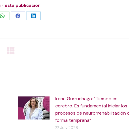
r esta publicacion
Share
Share
Share
on
on
on
WhatsApp
Facebook
LinkedIn
Irene Gurruchaga: “Tiempo es
cerebro. Es fundamental iniciar los
procesos de neurorrehabilitación 
forma temprana”
22 July, 2026