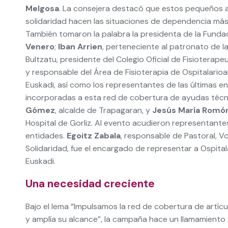
Melgosa
. La consejera destacó que estos pequeños 
solidaridad hacen las situaciones de dependencia más 
También tomaron la palabra la presidenta de la Funda
Venero
;
Iban Arrien
, perteneciente al patronato de l
Bultzatu, presidente del Colegio Oficial de Fisioterape
y responsable del Área de Fisioterapia de Ospitalario
Euskadi, así como los representantes de las últimas e
incorporadas a esta red de cobertura de ayudas técn
Gómez
, alcalde de Trapagaran, y
Jesús María Romó
Hospital de Gorliz. Al evento acudieron representantes
entidades.
Egoitz Zabala
, responsable de Pastoral, V
Solidaridad, fue el encargado de representar a Ospita
Euskadi.
Una necesidad creciente
Bajo el lema “Impulsamos la red de cobertura de artíc
y amplía su alcance”, la campaña hace un llamamiento 