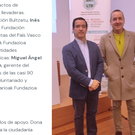
actos de
llevaderas.
ción Bultzatu,
Inés
a Fundación
utas del País Vasco
ak Fundazioa
ntidades
icas:
Miguel Ángel
n
, gerente del
 de las casi 90
oluntariado y
larioak Fundazioa
ulos de apoyo. Dona
a la ciudadanía