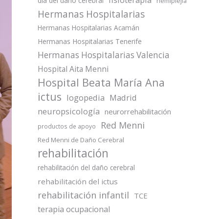
día del daño cerebral
hemiplejia
Hermanas Hospitalarias
Hermanas Hospitalarias Acamán
Hermanas Hospitalarias Tenerife
Hermanas Hospitalarias Valencia
Hospital Aita Menni
Hospital Beata María Ana
ictus
logopedia
Madrid
neuropsicología
neurorrehabilitación
Red Menni
productos de apoyo
Red Menni de Daño Cerebral
rehabilitación
rehabilitación del daño cerebral
rehabilitación del ictus
rehabilitación infantil
TCE
terapia ocupacional