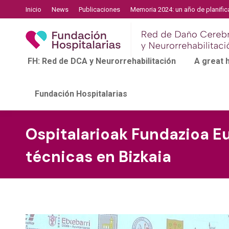
Inicio
News
Publicaciones
Memoria 2024: un año de planific
FH: Red de DCA y Neurorrehabilitación
A great
Fundación Hospitalarias
Ospitalarioak Fundazioa E
técnicas en Bizkaia