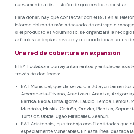
nuevamente a disposición de quienes los necesitan.
Para donar, hay que contactar con el BAT en el teléfo
informa del modo más adecuado de entrega o recogida.
si el producto es voluminoso, se organizará la recogida 
artículos se limpian, revisan y reacondicionan antes de
Una red de cobertura en expansión
El BAT colabora con ayuntamientos y entidades asisten
través de dos líneas:
BAT Municipal, que da servicio a 26 ayuntamientos d
Amorebieta-Etxano, Arantzazu, Areatza, Arrigorriaga
Barrika, Bedia, Dima, Igorre, Laudio, Lemoa, Lemoiz, 
Mundaka, Muskiz, Orduña, Orozko, Plentzia, Sopuert
Turtzioz, Ubide, Ugao Miraballes, Zeanuri.
BAT Asistencial, que trabaja con 11 entidades que 
especialmente vulnerables. En esta línea, destaca l