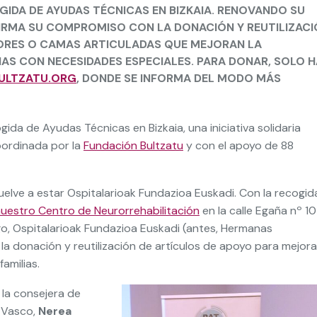
GIDA DE AYUDAS TÉCNICAS EN BIZKAIA. RENOVANDO SU
FIRMA SU COMPROMISO CON LA DONACIÓN Y REUTILIZAC
ORES O CAMAS ARTICULADAS QUE MEJORAN LA
NAS CON NECESIDADES ESPECIALES. PARA DONAR, SOLO H
ULTZATU.ORG
, DONDE SE INFORMA DEL MODO MÁS
ida de Ayudas Técnicas en Bizkaia, una iniciativa solidaria
oordinada por la
Fundación Bultzatu
y con el apoyo de 88
vuelve a estar Ospitalarioak Fundazioa Euskadi. Con la recogid
uestro Centro de Neurorrehabilitación
en la calle Egaña nº 1
, Ospitalarioak Fundazioa Euskadi (antes, Hermanas
a donación y reutilización de artículos de apoyo para mejorar
amilias.
 la consejera de
 Vasco,
Nerea