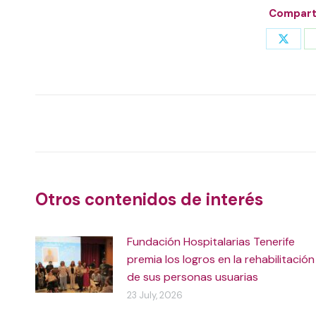
Comparti
Share
on
X
Post
navigation
Otros contenidos de interés
Fundación Hospitalarias Tenerife
premia los logros en la rehabilitación
de sus personas usuarias
23 July, 2026