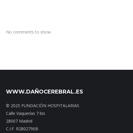
No comments to show.
WWW.DAÑOCEREBRAL.ES
© 2025 FUNDACIÓN HOSPITALARIAS
Calle Vaquerías 7 bis
28007 Madrid
C.I.F. R2802790B