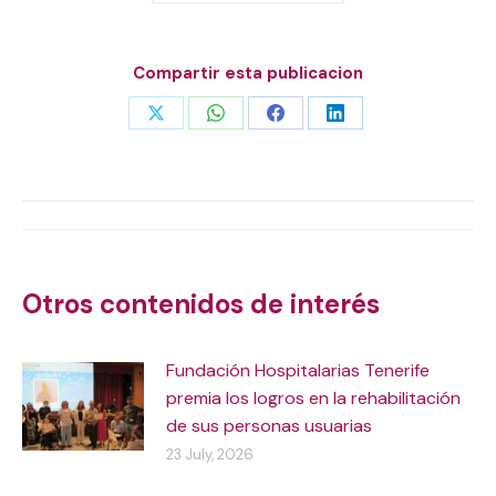
Compartir esta publicacion
Share
Share
Share
Share
on
on
on
on
X
WhatsApp
Facebook
LinkedIn
Post
navigation
Otros contenidos de interés
Fundación Hospitalarias Tenerife
premia los logros en la rehabilitación
de sus personas usuarias
23 July, 2026