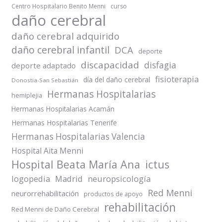
Centro Hospitalario Benito Menni
curso
daño cerebral
daño cerebral adquirido
daño cerebral infantil
DCA
deporte
discapacidad
disfagia
deporte adaptado
fisioterapia
día del daño cerebral
Donostia-San Sebastián
Hermanas Hospitalarias
hemiplejia
Hermanas Hospitalarias Acamán
Hermanas Hospitalarias Tenerife
Hermanas Hospitalarias Valencia
Hospital Aita Menni
Hospital Beata María Ana
ictus
logopedia
Madrid
neuropsicología
Red Menni
neurorrehabilitación
productos de apoyo
rehabilitación
Red Menni de Daño Cerebral