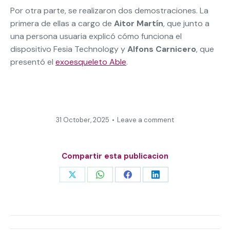
Por otra parte, se realizaron dos demostraciones. La
primera de ellas a cargo de
Aitor Martín
, que junto a
una persona usuaria explicó cómo funciona el
dispositivo Fesia Technology y
Alfons Carnicero
, que
presentó el
exoesqueleto Able
.
31 October, 2025
Leave a comment
Compartir esta publicacion
Share
Share
Share
Share
on
on
on
on
X
WhatsApp
Facebook
LinkedIn
Post