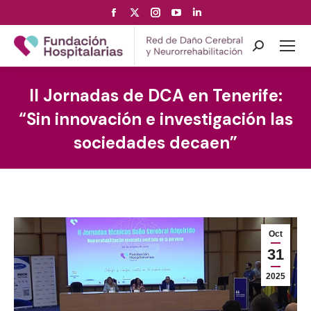
Facebook
X
Instagram
YouTube
Linkedin
page
page
page
page
page
opens
opens
opens
opens
opens
Search:
in
in
in
in
in
new
new
new
new
new
II Jornadas de DCA en Tenerife:
window
window
window
window
window
“Sin innovación e investigación las
sociedades decaen”
Oct
31
2025