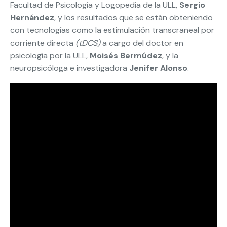
Facultad de Psicología y Logopedia de la ULL,
Sergio
Hernández
, y los resultados que se están obteniendo
con tecnologías como la estimulación transcraneal por
corriente directa
(tDCS)
a cargo del doctor en
psicología por la ULL,
Moisés Bermúdez
, y la
neuropsicóloga e investigadora
Jenifer Alonso
.