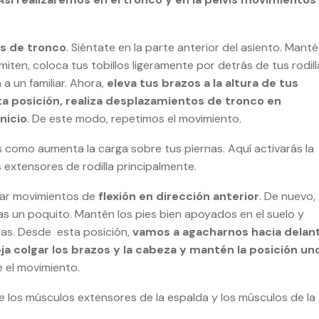
es de tronco
. Siéntate en la parte anterior del asiento. Mant
rmiten, coloca tus tobillos ligeramente por detrás de tus rodill
a un familiar. Ahora,
eleva tus brazos a la altura de tus
a posición, realiza desplazamientos de tronco en
nicio
. De este modo, repetimos el movimiento.
 como aumenta la carga sobre tus piernas. Aquí activarás la
 extensores de rodilla principalmente.
izar movimientos de
flexión en dirección anterior
. De nuevo,
as un poquito. Mantén los pies bien apoyados en el suelo y
llas. Desde esta posición,
vamos a agacharnos hacia delan
ja colgar los brazos y la cabeza y mantén la posición un
e el movimiento.
e los músculos extensores de la espalda y los músculos de la