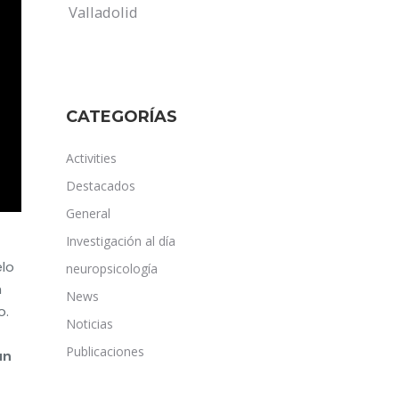
Valladolid
CATEGORÍAS
Activities
Destacados
General
Investigación al día
elo
neuropsicología
n
News
o.
Noticias
Publicaciones
un