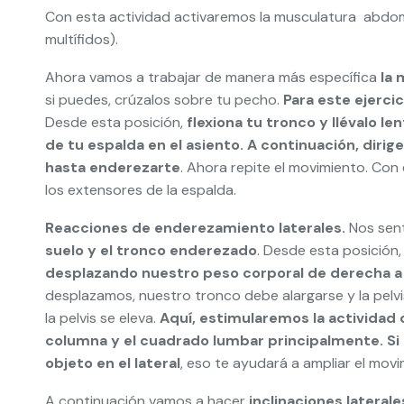
Con esta actividad activaremos la musculatura abdomi
multífidos).
Ahora vamos a trabajar de manera más específica
la 
si puedes, crúzalos sobre tu pecho.
Para este ejercic
Desde esta posición,
flexiona tu tronco y llévalo l
de tu espalda en el asiento. A continuación, dirig
hasta enderezarte
. Ahora repite el movimiento. Con 
los extensores de la espalda.
Reacciones de enderezamiento laterales.
Nos se
suelo y el tronco enderezado
. Desde esta posición,
desplazando nuestro peso corporal de derecha a 
desplazamos, nuestro tronco debe alargarse y la pelvis
la pelvis se eleva.
Aquí, estimularemos la actividad 
columna y el cuadrado lumbar principalmente. Si p
objeto en el lateral
, eso te ayudará a ampliar el movi
A continuación vamos a hacer
inclinaciones laterale