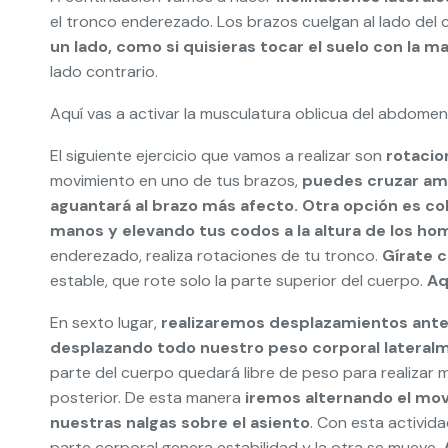
el tronco enderezado. Los brazos cuelgan al lado del
un lado, como si quisieras tocar el suelo con la m
lado contrario.
Aquí vas a activar la musculatura oblicua del abdome
El siguiente ejercicio que vamos a realizar son
rotacio
movimiento en uno de tus brazos,
puedes cruzar am
aguantará al brazo más afecto. Otra opción es co
manos y elevando tus codos a la altura de los h
enderezado, realiza rotaciones de tu tronco.
Gírate c
estable, que rote solo la parte superior del cuerpo.
Aq
En sexto lugar,
realizaremos desplazamientos ante
desplazando todo nuestro peso corporal lateralm
parte del cuerpo quedará libre de peso para realizar m
posterior. De esta manera
iremos alternando el mov
nuestras nalgas sobre el asiento
. Con esta activid
parte corporal genera estabilidad y la otra se mueve.