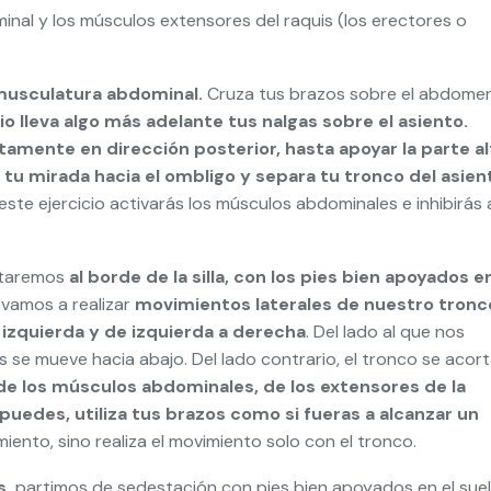
nal y los músculos extensores del raquis (los erectores o
musculatura abdominal.
Cruza tus brazos sobre el abdomen
io lleva algo más adelante tus nalgas sobre el asiento.
entamente en dirección posterior, hasta apoyar la parte al
e tu mirada hacia el ombligo y separa tu tronco del asien
este ejercicio activarás los músculos abdominales e inhibirás 
ntaremos
al borde de la silla, con los pies bien apoyados en
 vamos a realizar
movimientos laterales de nuestro tronc
izquierda y de izquierda a derecha
. Del lado al que nos
 se mueve hacia abajo. Del lado contrario, el tronco se acort
de los músculos abdominales, de los extensores de la
uedes, utiliza tus brazos como si fueras a alcanzar un
miento, sino realiza el movimiento solo con el tronco.
s,
partimos de sedestación con pies bien apoyados en el suel