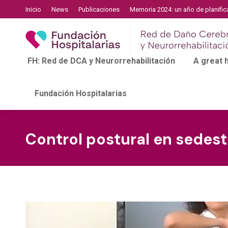
Inicio
News
Publicaciones
Memoria 2024: un año de planific
FH: Red de DCA y Neurorrehabilitación
A great
Fundación Hospitalarias
Control postural en sedes