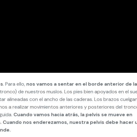
es
. Para ello,
nos vamos a sentar en el borde anterior de la
 tronco) de nuestros muslos. Los pies bien apoyados en el su
star alineadas con el ancho de las caderas. Los brazos cuelga
mos a realizar movimientos anteriores y posteriores del tronc
guida.
Cuando vamos hacia atrás, la pelvis se mueve en
na. Cuando nos enderezamos, nuestra pelvis debe hacer 
ende.