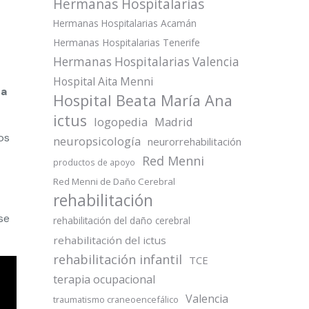
Hermanas Hospitalarias
Hermanas Hospitalarias Acamán
Hermanas Hospitalarias Tenerife
Hermanas Hospitalarias Valencia
Hospital Aita Menni
da
Hospital Beata María Ana
ictus
logopedia
Madrid
os
neuropsicología
neurorrehabilitación
Red Menni
productos de apoyo
Red Menni de Daño Cerebral
rehabilitación
se
rehabilitación del daño cerebral
rehabilitación del ictus
rehabilitación infantil
TCE
terapia ocupacional
Valencia
traumatismo craneoencefálico