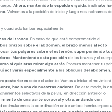
 cuerpo.
Ahora, mantenido la espalda erguida, inclínate ha
ano.
Volvemos a la posición de inicio y luego nos inclinamos de
n y cuadrado lumbar espacialmente.
nes del tronco.
En caso de que esté comprometido el
bos brazos sobre el abdomen, el brazo menos afecto
locar tus pulgares sobre el esternón, superponiendo tu
ombros. Manteniendo esta posición
de los brazos y el cuer
omo si quisieras mirar algo atrás
. Procura mantener tu pel
uí activarás especialmente a los oblicuos del abdomen.
roposteriores
sobre el asiento. Vamos a iniciar el movimien
ente, hacia una de nuestras caderas
. De este modo, la ot
ovimientos selectivos de la pelvis, en dirección anterior o
imiento de una parte corporal y otra, andando con
ad estimularemos la coordinación entre ambos hemicuerpos: 
Así realizaremos en el tronco y en la pelvis movimientos