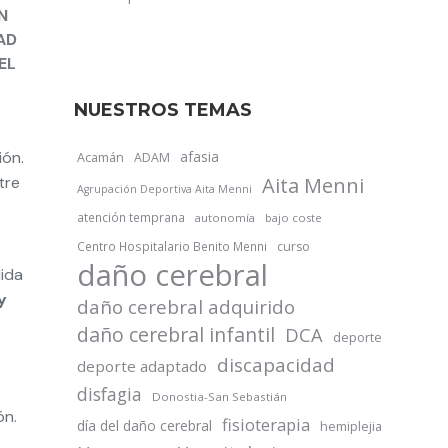
N
AD
EL
NUESTROS TEMAS
ión.
afasia
Acamán
ADAM
tre
Aita Menni
Agrupación Deportiva Aita Menni
atención temprana
autonomía
bajo coste
Centro Hospitalario Benito Menni
curso
daño cerebral
ida
y
daño cerebral adquirido
daño cerebral infantil
DCA
deporte
discapacidad
deporte adaptado
disfagia
Donostia-San Sebastián
ón.
fisioterapia
día del daño cerebral
hemiplejia