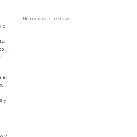
No comments to show.
 o,
ta
to
a
 el
o,
a y
o y