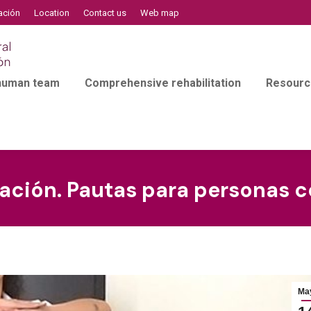
ación
Location
Contact us
Web map
 human team
Comprehensive rehabilitation
Resourc
tación. Pautas para personas 
Ma