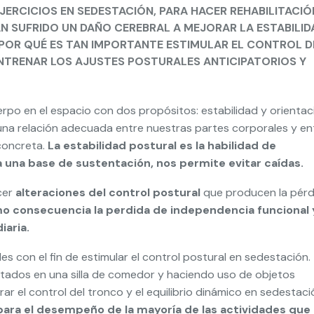
EJERCICIOS EN SEDESTACIÓN, PARA HACER REHABILITACIÓ
N SUFRIDO UN DAÑO CEREBRAL A MEJORAR LA ESTABILID
 POR QUÉ ES TAN IMPORTANTE ESTIMULAR EL CONTROL D
ENTRENAR LOS AJUSTES POSTURALES ANTICIPATORIOS Y
uerpo en el espacio con dos propósitos: estabilidad y orientac
una relación adecuada entre nuestras partes corporales y en
 concreta.
La estabilidad postural es la habilidad de
a una base de sustentación, nos permite evitar caídas.
cer
alteraciones del control postural
que producen la pérd
 consecuencia la perdida de independencia funcional 
iaria.
s con el fin de estimular el control postural en sedestación.
ntados en una silla de comedor y haciendo uso de objetos
r el control del tronco y el equilibrio dinámico en sedestaci
 para el desempeño de la mayoría de las actividades que