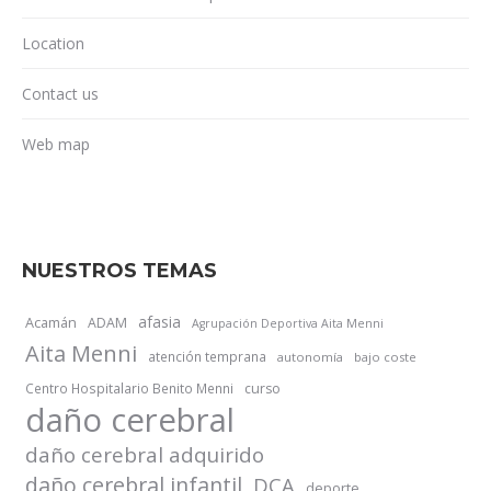
Location
Contact us
Web map
NUESTROS TEMAS
afasia
Acamán
ADAM
Agrupación Deportiva Aita Menni
Aita Menni
atención temprana
autonomía
bajo coste
Centro Hospitalario Benito Menni
curso
daño cerebral
daño cerebral adquirido
daño cerebral infantil
DCA
deporte