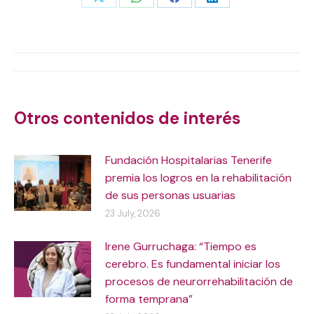
Share
Share
Share
Share
on
on
on
on
X
WhatsApp
Facebook
LinkedIn
Post
navigation
Otros contenidos de interés
Fundación Hospitalarias Tenerife
premia los logros en la rehabilitación
de sus personas usuarias
23 July, 2026
Irene Gurruchaga: “Tiempo es
cerebro. Es fundamental iniciar los
procesos de neurorrehabilitación de
forma temprana”