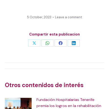
5 October, 2023
Leave a comment
Compartir esta publicacion
Share
Share
Share
Share
on
on
on
on
X
WhatsApp
Facebook
LinkedIn
Post
navigation
Otros contenidos de interés
Fundación Hospitalarias Tenerife
premia los logros en la rehabilitación