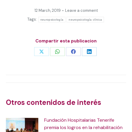
12 March, 2019
Leave a comment
Tags:
neuropsicología
neuropsicología clínica
Compartir esta publicacion
Share
Share
Share
Share
on
on
on
on
X
WhatsApp
Facebook
LinkedIn
Post
navigation
Otros contenidos de interés
Fundación Hospitalarias Tenerife
premia los logros en la rehabilitación