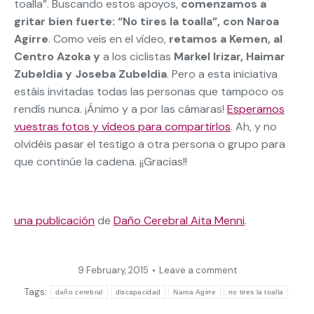
toalla”. Buscando estos apoyos,
comenzamos a
gritar bien fuerte: “No tires la toalla”, con Naroa
Agirre
. Como veis en el vídeo,
retamos a Kemen, al
Centro Azoka y
a los ciclistas
Markel Irizar, Haimar
Zubeldia y Joseba Zubeldia
. Pero a esta iniciativa
estáis invitadas todas las personas que tampoco os
rendís nunca. ¡Ánimo y a por las cámaras!
Esperamos
vuestras fotos y vídeos para compartirlos
. Ah, y no
olvidéis pasar el testigo a otra persona o grupo para
que continúe la cadena. ¡¡Gracias!!
una publicación
de
Daño Cerebral Aita Menni
.
9 February, 2015
Leave a comment
Tags:
daño cerebral
discapacidad
Naroa Agirre
no tires la toalla