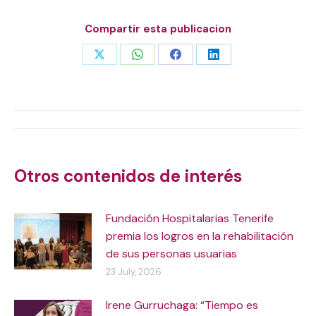
Compartir esta publicacion
Share
Share
Share
Share
on
on
on
on
X
WhatsApp
Facebook
LinkedIn
Post
navigation
Otros contenidos de interés
Fundación Hospitalarias Tenerife
premia los logros en la rehabilitación
de sus personas usuarias
23 July, 2026
Irene Gurruchaga: “Tiempo es