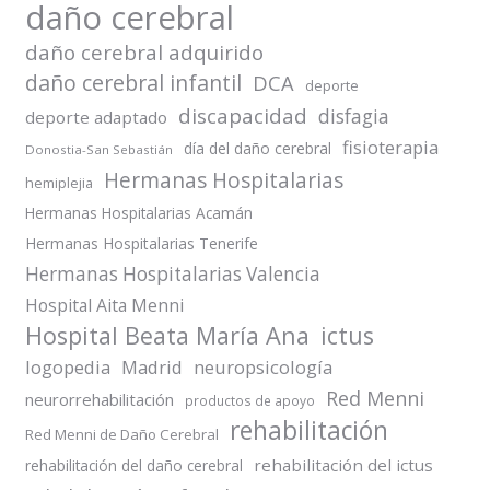
daño cerebral
daño cerebral adquirido
daño cerebral infantil
DCA
deporte
discapacidad
disfagia
deporte adaptado
fisioterapia
día del daño cerebral
Donostia-San Sebastián
Hermanas Hospitalarias
hemiplejia
Hermanas Hospitalarias Acamán
Hermanas Hospitalarias Tenerife
Hermanas Hospitalarias Valencia
Hospital Aita Menni
Hospital Beata María Ana
ictus
logopedia
Madrid
neuropsicología
Red Menni
neurorrehabilitación
productos de apoyo
rehabilitación
Red Menni de Daño Cerebral
rehabilitación del ictus
rehabilitación del daño cerebral