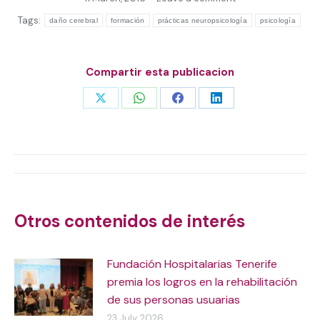
Tags:
daño cerebral
formación
prácticas neuropsicología
psicología
Compartir esta publicacion
Share
Share
Share
Share
on
on
on
on
X
WhatsApp
Facebook
LinkedIn
Post
navigation
Otros contenidos de interés
Fundación Hospitalarias Tenerife
premia los logros en la rehabilitación
de sus personas usuarias
23 July, 2026