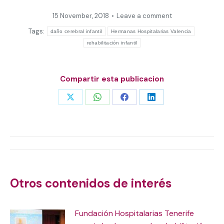
15 November, 2018
Leave a comment
Tags:
daño cerebral infantil
Hermanas Hospitalarias Valencia
rehabilitación infantil
Compartir esta publicacion
Share
Share
Share
Share
on
on
on
on
X
WhatsApp
Facebook
LinkedIn
Post
navigation
Otros contenidos de interés
Fundación Hospitalarias Tenerife