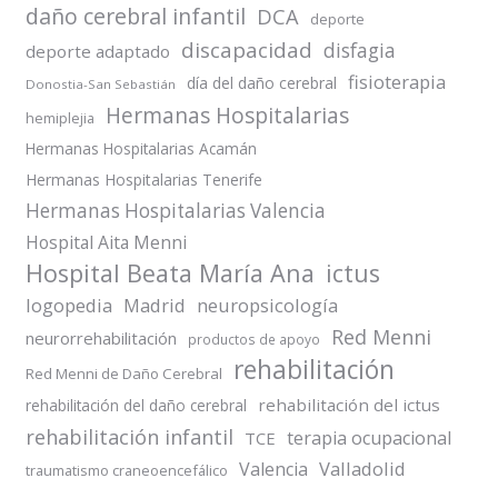
daño cerebral infantil
DCA
deporte
discapacidad
disfagia
deporte adaptado
fisioterapia
día del daño cerebral
Donostia-San Sebastián
Hermanas Hospitalarias
hemiplejia
Hermanas Hospitalarias Acamán
Hermanas Hospitalarias Tenerife
Hermanas Hospitalarias Valencia
Hospital Aita Menni
Hospital Beata María Ana
ictus
logopedia
Madrid
neuropsicología
Red Menni
neurorrehabilitación
productos de apoyo
rehabilitación
Red Menni de Daño Cerebral
rehabilitación del ictus
rehabilitación del daño cerebral
rehabilitación infantil
terapia ocupacional
TCE
Valladolid
Valencia
traumatismo craneoencefálico