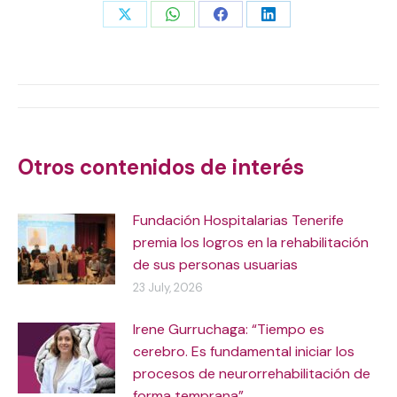
Share
Share
Share
Share
on
on
on
on
X
WhatsApp
Facebook
LinkedIn
Post
navigation
Otros contenidos de interés
Fundación Hospitalarias Tenerife
premia los logros en la rehabilitación
de sus personas usuarias
23 July, 2026
Irene Gurruchaga: “Tiempo es
cerebro. Es fundamental iniciar los
procesos de neurorrehabilitación de
forma temprana”