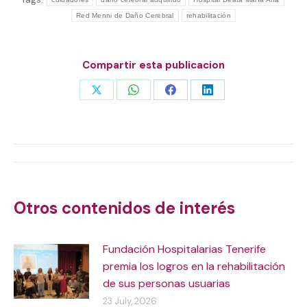
Red Menni de Daño Cerebral
rehabilitación
Compartir esta publicacion
Share
Share
Share
Share
on
on
on
on
X
WhatsApp
Facebook
LinkedIn
Post
navigation
Otros contenidos de interés
Fundación Hospitalarias Tenerife
premia los logros en la rehabilitación
de sus personas usuarias
23 July, 2026