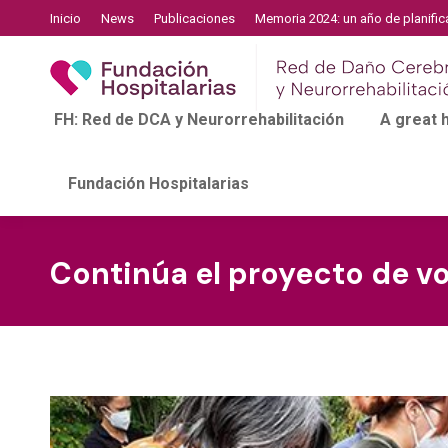
Inicio
News
Publicaciones
Memoria 2024: un año de planific
FH: Red de DCA y Neurorrehabilitación
A great
Fundación Hospitalarias
Continúa el proyecto de v