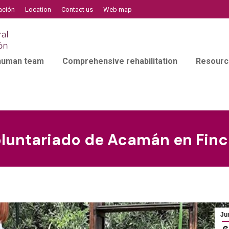
ación
Location
Contact us
Web map
 human team
Comprehensive rehabilitation
Resourc
oluntariado de Acamán en Finc
Ju