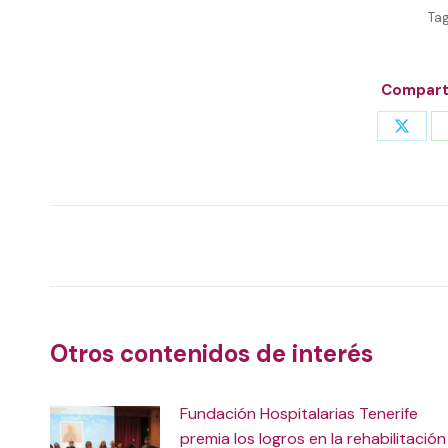
Ta
Comparti
Share
on
X
Post
navigation
Otros contenidos de interés
Fundación Hospitalarias Tenerife
premia los logros en la rehabilitación