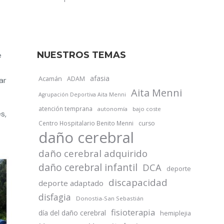
NUESTROS TEMAS
e
afasia
Acamán
ADAM
ar
Aita Menni
Agrupación Deportiva Aita Menni
atención temprana
autonomía
bajo coste
s,
Centro Hospitalario Benito Menni
curso
daño cerebral
daño cerebral adquirido
daño cerebral infantil
DCA
deporte
discapacidad
deporte adaptado
disfagia
Donostia-San Sebastián
fisioterapia
día del daño cerebral
hemiplejia