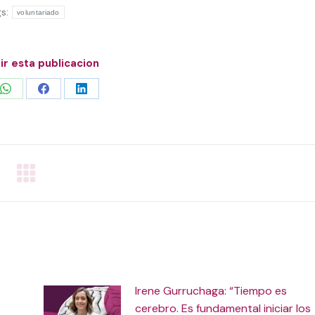
gs:
voluntariado
r esta publicacion
Share
Share
Share
on
on
on
WhatsApp
Facebook
LinkedIn
Irene Gurruchaga: “Tiempo es
cerebro. Es fundamental iniciar los