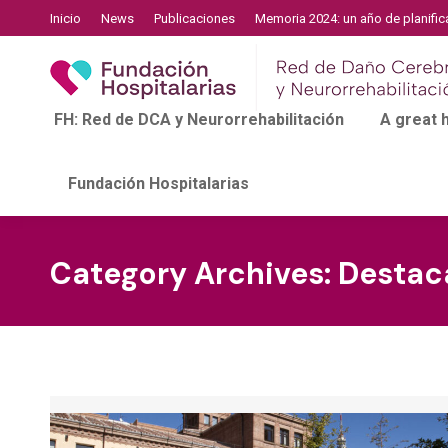
Inicio
News
Publicaciones
Memoria 2024: un año de planific
FH: Red de DCA y Neurorrehabilitación
A great
Fundación Hospitalarias
Category Archives:
Destac