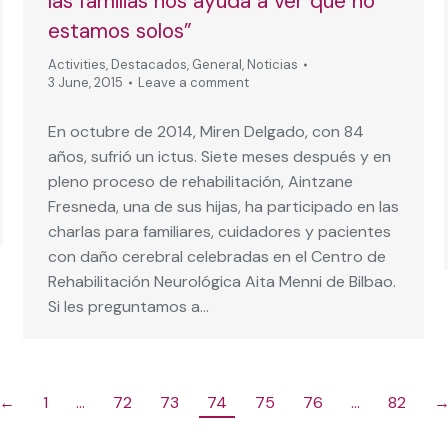
las familias nos ayuda a ver que no
estamos solos”
Activities
,
Destacados
,
General
,
Noticias
3 June, 2015
Leave a comment
En octubre de 2014, Miren Delgado, con 84
años, sufrió un ictus. Siete meses después y en
pleno proceso de rehabilitación, Aintzane
Fresneda, una de sus hijas, ha participado en las
charlas para familiares, cuidadores y pacientes
con daño cerebral celebradas en el Centro de
Rehabilitación Neurológica Aita Menni de Bilbao.
Si les preguntamos a…
←
1
…
72
73
74
75
76
…
82