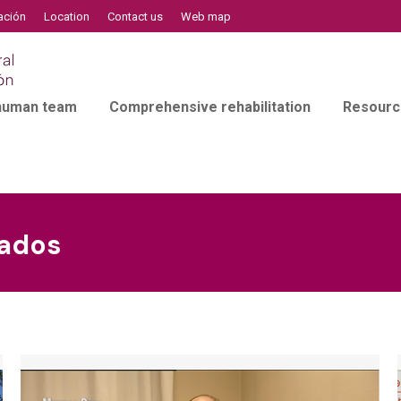
ación
Location
Contact us
Web map
 human team
Comprehensive rehabilitation
Resourc
ados