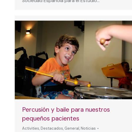
Sociedad Española para el Estudio…
Percusión y baile para nuestros
pequeños pacientes
Activities
,
Destacados
,
General
,
Noticias