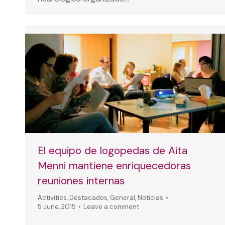
El equipo de logopedas de Aita
Menni mantiene enriquecedoras
reuniones internas
Activities
,
Destacados
,
General
,
Noticias
5 June, 2015
Leave a comment