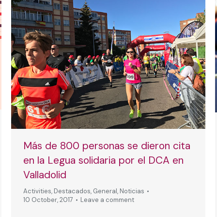
Más de 800 personas se dieron cita
en la Legua solidaria por el DCA en
Valladolid
Activities
,
Destacados
,
General
,
Noticias
10 October, 2017
Leave a comment