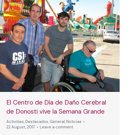
El Centro de Día de Daño Cerebral
de Donosti vive la Semana Grande
Activities
,
Destacados
,
General
,
Noticias
22 August, 2017
Leave a comment