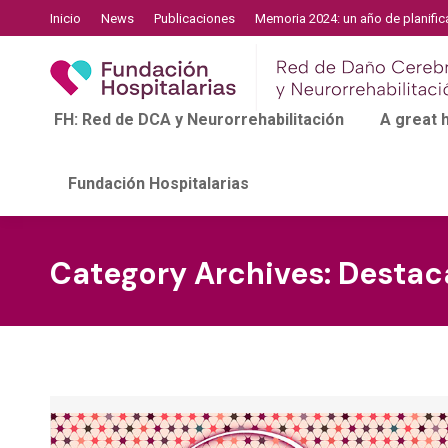
Inicio
News
Publicaciones
Memoria 2024: un año de planific
FH: Red de DCA y Neurorrehabilitación
A great
Fundación Hospitalarias
Category Archives:
Destac