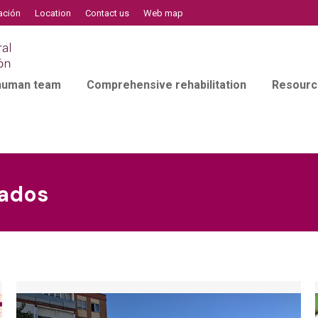
ación
Location
Contact us
Web map
 human team
Comprehensive rehabilitation
Resourc
ados