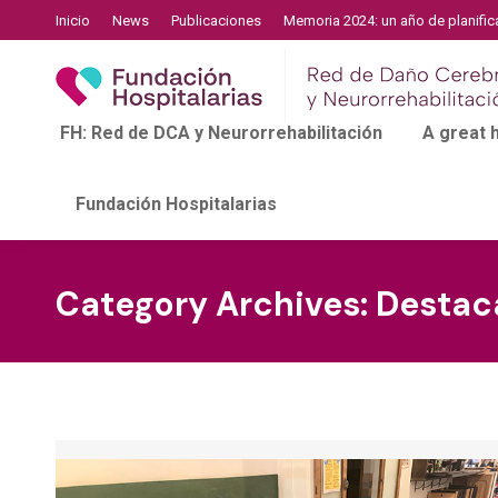
Inicio
News
Publicaciones
Memoria 2024: un año de planific
FH: Red de DCA y Neurorrehabilitación
A great
Fundación Hospitalarias
Category Archives:
Destac