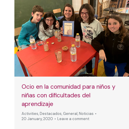
Ocio en la comunidad para niños y
niñas con dificultades del
aprendizaje
Activities
,
Destacados
,
General
,
Noticias
20 January, 2020
Leave a comment