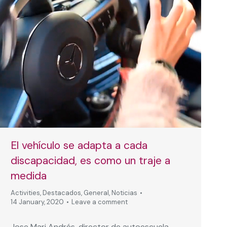
El vehículo se adapta a cada
discapacidad, es como un traje a
medida
Activities
,
Destacados
,
General
,
Noticias
14 January, 2020
Leave a comment
Jose Mari Andrés, director de autoescuela