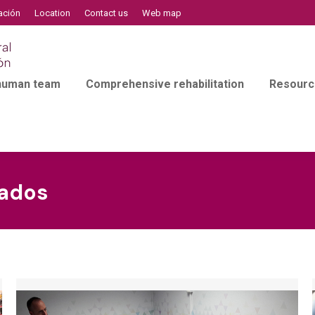
ación
Location
Contact us
Web map
 human team
Comprehensive rehabilitation
Resourc
ados