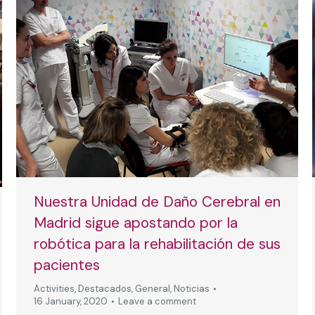
Nuestra Unidad de Daño Cerebral en
Madrid sigue apostando por la
robótica para la rehabilitación de sus
pacientes
Activities
,
Destacados
,
General
,
Noticias
16 January, 2020
Leave a comment