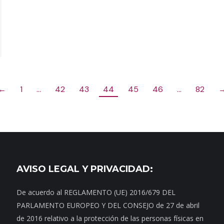
←
1
…
42
43
44
45
46
…
82
AVISO LEGAL Y PRIVACIDAD:
De acuerdo al REGLAMENTO (UE) 2016/679 DEL
PARLAMENTO EUROPEO Y DEL CONSEJO de 27 de abril
de 2016 relativo a la protección de las personas físicas en