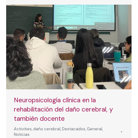
Neuropsicología clínica en la
rehabilitación del daño cerebral, y
también docente
Activities
,
daño cerebral
,
Destacados
,
General
,
Noticias