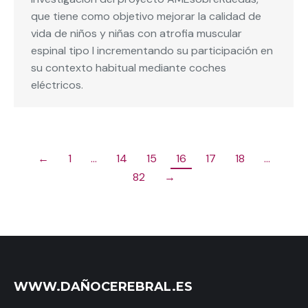
que tiene como objetivo mejorar la calidad de
vida de niños y niñas con atrofia muscular
espinal tipo I incrementando su participación en
su contexto habitual mediante coches
eléctricos.
←
1
…
14
15
16
17
18
…
82
→
WWW.DAÑOCEREBRAL.ES