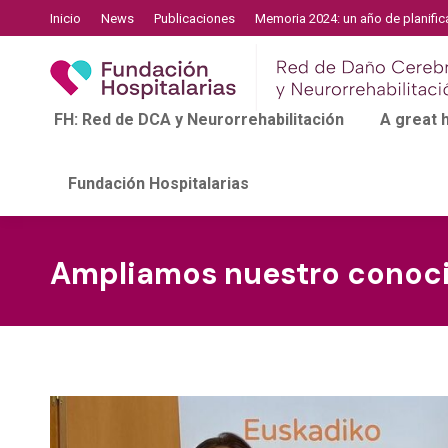
Inicio
News
Publicaciones
Memoria 2024: un año de planific
FH: Red de DCA y Neurorrehabilitación
A great
Fundación Hospitalarias
Ampliamos nuestro conocim