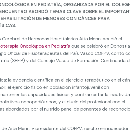
 ONCOLÓGICA EN PEDIATRÍA, ORGANIZADA POR EL COLEG
EL ENCUENTRO ABORDÓ TEMAS CLAVE SOBRE EL IMPORTAN
 REHABILITACIÓN DE MENORES CON CÁNCER PARA
ÍSICAS.
 Cerebral de Hermanas Hospitalarias Aita Menni acudió el
sioterapia Oncológica en Pediatría
que se celebró en Donosti
gio Oficial de Fisioterapeutas del País Vasco COFPV, conto c
diatría (SEFIP) y del Consejo Vasco de Formación Continuada 
a; la evidencia científica en el ejercicio terapéutico en el cá
r; el ejercicio físico en población infantojuvenil con
ntener las capacidades físicas y contrarrestar la inactivida
paliativos oncopediátricos, y el duelo del profesional con el
emas abordados por el nutrido panel de ponentes de reconoci
a de Aita Menni y presidente del COFPV, resultó enriquecedor