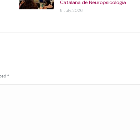
Catalana de Neuropsicologia
8 July, 2026
rked
*