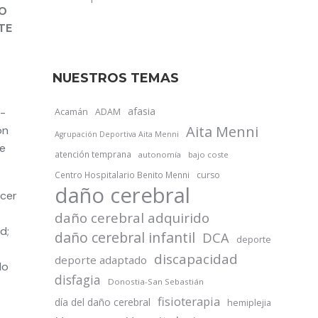
IO
TE
NUESTROS TEMAS
afasia
a-
Acamán
ADAM
Aita Menni
on
Agrupación Deportiva Aita Menni
de
atención temprana
autonomía
bajo coste
Centro Hospitalario Benito Menni
curso
daño cerebral
ncer
daño cerebral adquirido
d;
daño cerebral infantil
DCA
deporte
discapacidad
deporte adaptado
do
disfagia
Donostia-San Sebastián
fisioterapia
día del daño cerebral
hemiplejia