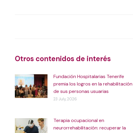
on
X
Post
navigation
Otros contenidos de interés
Fundación Hospitalarias Tenerife
premia los logros en la rehabilitación
de sus personas usuarias
23 July, 2026
Terapia ocupacional en
neurorrehabilitación: recuperar la