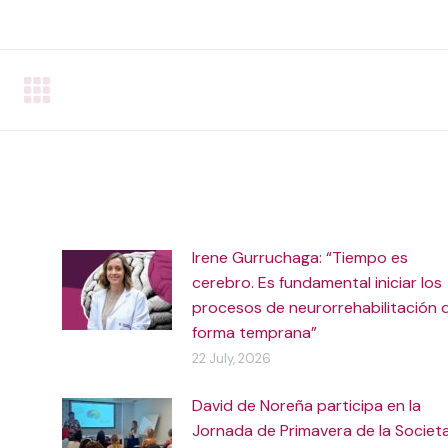
on
on
on
WhatsApp
Facebook
LinkedIn
Irene Gurruchaga: “Tiempo es
cerebro. Es fundamental iniciar los
procesos de neurorrehabilitación 
forma temprana”
22 July, 2026
David de Noreña participa en la
Jornada de Primavera de la Societ