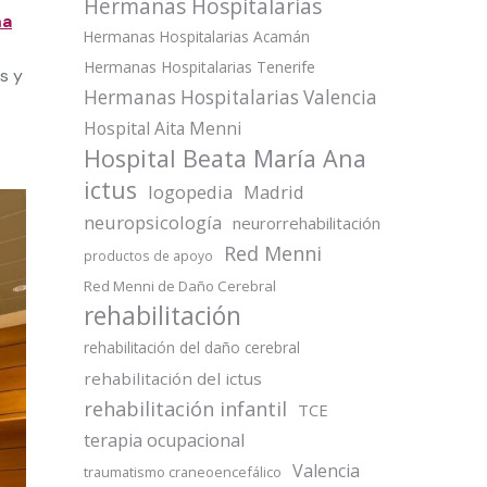
Hermanas Hospitalarias
ma
Hermanas Hospitalarias Acamán
Hermanas Hospitalarias Tenerife
s y
Hermanas Hospitalarias Valencia
Hospital Aita Menni
Hospital Beata María Ana
ictus
logopedia
Madrid
neuropsicología
neurorrehabilitación
Red Menni
productos de apoyo
Red Menni de Daño Cerebral
rehabilitación
rehabilitación del daño cerebral
rehabilitación del ictus
rehabilitación infantil
TCE
terapia ocupacional
Valencia
traumatismo craneoencefálico