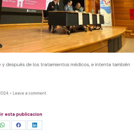
nte y después de los tratamientos médicos, e intenta también
 2024
Leave a comment
r esta publicacion
Share
Share
Share