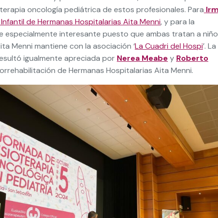
oterapia oncología pediátrica de estos profesionales. Para
Ir
 Infantil de Hermanas Hospitalarias Aita Menni
, y para la
fue especialmente interesante puesto que ambas tratan a niño
ita Menni mantiene con la asociación ‘
La Cuadri del Hospi
’. La
resultó igualmente apreciada por
Nerea Meabe
y
Roberto
rorrehabilitación de Hermanas Hospitalarias Aita Menni.