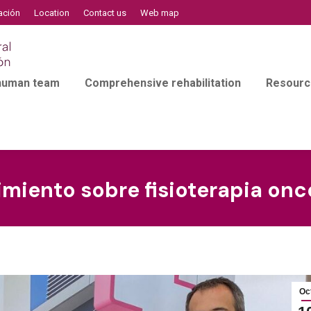
ación
Location
Contact us
Web map
 human team
Comprehensive rehabilitation
Resourc
iento sobre fisioterapia onco
Oc