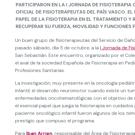
PARTICIPARON EN LA I JORNADA DE FISIOTERAPIA
OFICIAL DE FISIOTERAPEUTAS DEL PAÍS VASCO. 
PAPEL DE LA FISIOTERAPIA EN EL TRATAMIENTO Y
RECUPERAR SU FUERZA, MOVILIDAD Y FUNCIONES F
Un buen grupo de fisioterapeutas del Servicio de Daño
pasado sábado, día 5 de octubre, a la
I Jornada de Fi
San Sebastián. Este encuentro, organizado por el Cole
el aval de la sociedad Española de Fisioterapia en Pe
Profesiones Sanitarias.
La investigación, muy presente en la oncología pediátric
infantil; el desarrollo neuromotor cuando existe un tumo
enfermedades oncohematológicas con el objetivo de ma
el esencial papel que juega la fisioterapia en cuidados 
paciente oncológico infantil fueron algunos de los t
prestigio que compuso el programa.
Para
Iban Arrien
, responsable del Área de Fisioterapi