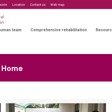
ación
Location
Contact us
Web map
 human team
Comprehensive rehabilitation
Resourc
y Home