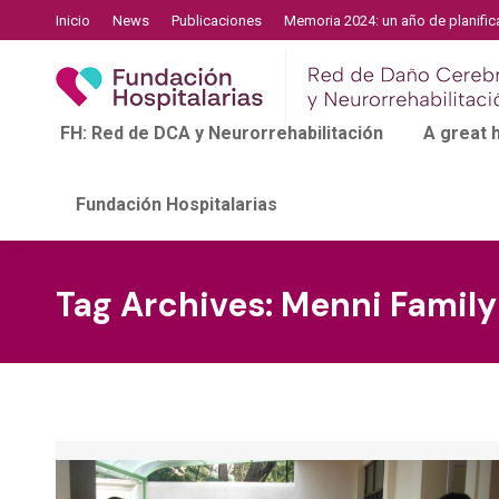
Inicio
News
Publicaciones
Memoria 2024: un año de planific
FH: Red de DCA y Neurorrehabilitación
A great
Fundación Hospitalarias
Tag Archives:
Menni Famil