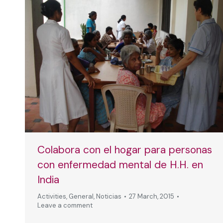
Colabora con el hogar para personas
con enfermedad mental de H.H. en
India
Activities
,
General
,
Noticias
27 March, 2015
Leave a comment