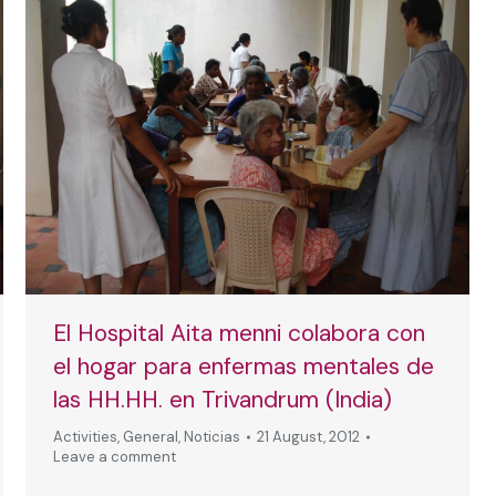
El Hospital Aita menni colabora con
el hogar para enfermas mentales de
las HH.HH. en Trivandrum (India)
Activities
,
General
,
Noticias
21 August, 2012
Leave a comment