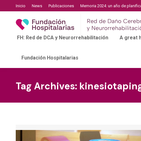
Inicio
News
Publicaciones
Memoria 2024: un año de planific
FH: Red de DCA y Neurorrehabilitación
A great
Fundación Hospitalarias
Tag Archives:
kinesiotapin