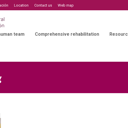
ación
Location
Contact us
Web map
 human team
Comprehensive rehabilitation
Resourc
g