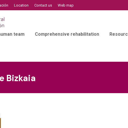
ación
Location
Contact us
Web map
 human team
Comprehensive rehabilitation
Resourc
e Bizkaia