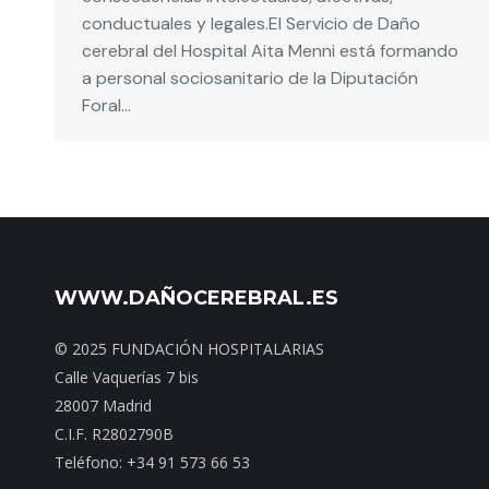
conductuales y legales.El Servicio de Daño
cerebral del Hospital Aita Menni está formando
a personal sociosanitario de la Diputación
Foral…
WWW.DAÑOCEREBRAL.ES
© 2025 FUNDACIÓN HOSPITALARIAS
Calle Vaquerías 7 bis
28007 Madrid
C.I.F. R2802790B
Teléfono: +34 91 573 66 53