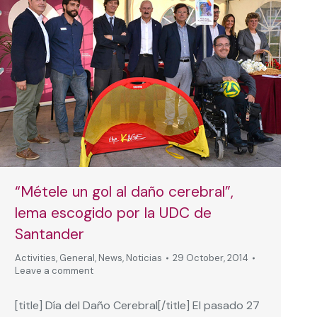
“Métele un gol al daño cerebral”,
lema escogido por la UDC de
Santander
Activities
,
General
,
News
,
Noticias
29 October, 2014
Leave a comment
[title] Día del Daño Cerebral[/title] El pasado 27