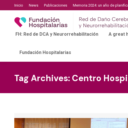
Inicio
News
Publicaciones
Memoria 2024: un año de planific
FH: Red de DCA y Neurorrehabilitación
A great
Fundación Hospitalarias
Tag Archives:
Centro Hospi