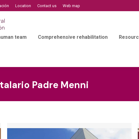
ación
Location
Contact us
Web map
 human team
Comprehensive rehabilitation
Resourc
talario Padre Menni